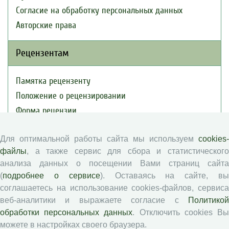
Согласие на обработку персональных данных
Авторские права
Рецензентам
Памятка рецензенту
Положение о рецензировании
Форма рецензии
Для оптимальной работы сайта мы используем
cookies-
Журналы ВолНЦ РАН
файлы
, а также сервис для сбора и статистического
анализа данных о посещении Вами страниц сайта
(
подробнее о сервисе
). Оставаясь на сайте, в
Экономические и социальные перемены
соглашаетесь на использование cookies-файлов, сервиса
Проблемы развития территории
веб-аналитики и выражаете согласие с
Политикой
Вопросы территориального развития
обработки персональных данных
. Отключить cookies В
Социальное пространство
можете в настройках своего браузера.