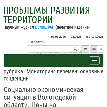
ПРОБЛЕМЫ РАЗВИТИЯ
ТЕРРИТОРИИ
Научный журнал
ВолНЦ РАН
(печатное издание)
07.08.2026
08.2026
с 01.01.2026
Просмотры
Посетители
Ru
En
* - в среднем в день за текущий месяц
Toggle
navigat
рубрика "
Мониторинг перемен: основные
тенденции
"
Социально-экономическая
ситуация в Вологодской
области. Цены на