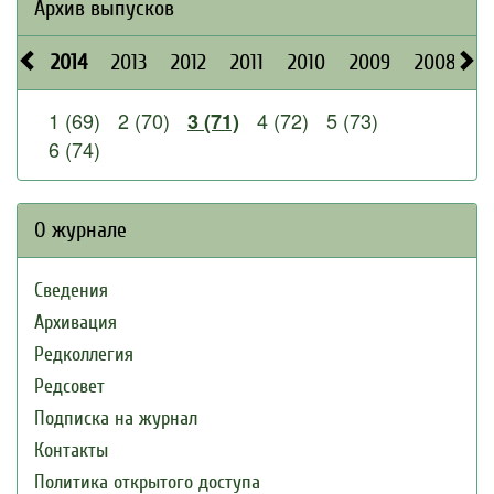
Архив выпусков
2014
2013
2012
2011
2010
2009
2008
2
1 (69)
2 (70)
4 (72)
5 (73)
3 (71)
6 (74)
О журнале
Сведения
Архивация
Редколлегия
Редсовет
Подписка на журнал
Контакты
Политика открытого доступа