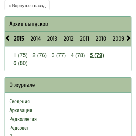
« Вернуться назад
Архив выпусков
2015
2014
2013
2012
2011
2010
2009
2
1 (75)
2 (76)
3 (77)
4 (78)
5 (79)
6 (80)
О журнале
Сведения
Архивация
Редколлегия
Редсовет