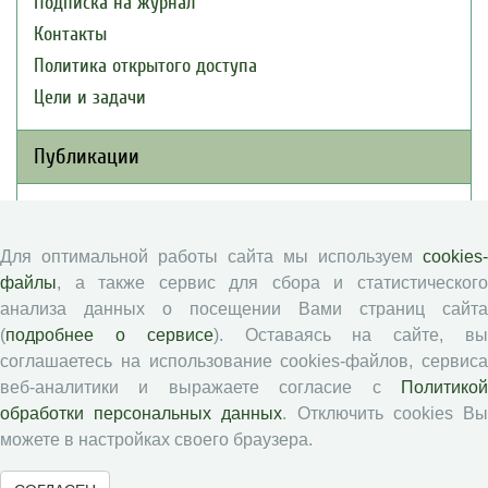
Подписка на журнал
Контакты
Политика открытого доступа
Цели и задачи
Публикации
Текущий номер (Том 30, №3, 2026)
Архив
Для оптимальной работы сайта мы используем
cookies-
Рубрики
файлы
, а также сервис для сбора и статистического
Авторы
анализа данных о посещении Вами страниц сайта
(
подробнее о сервисе
). Оставаясь на сайте, в
Статьи
соглашаетесь на использование cookies-файлов, сервиса
Подборка статей
веб-аналитики и выражаете согласие с
Политикой
обработки персональных данных
. Отключить cookies В
Авторам
можете в настройках своего браузера.