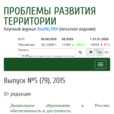
ПРОБЛЕМЫ РАЗВИТИЯ
ТЕРРИТОРИИ
Научный журнал
ВолНЦ РАН
(печатное издание)
5:11
06.08.2026
08.2026
с 01.01.2026
Просмотры
62 (1899*)
11394
▲ 1960%
19000
▼ 87%
Посетители
62 (1865*)
11191
▲ 2623%
18761
▼ 86%
Ru
En
* - в среднем в день за текущий месяц
Toggle
navigat
Выпуск №5 (79), 2015
От редакции
Дошкольное образование в России:
обеспеченность и доступность