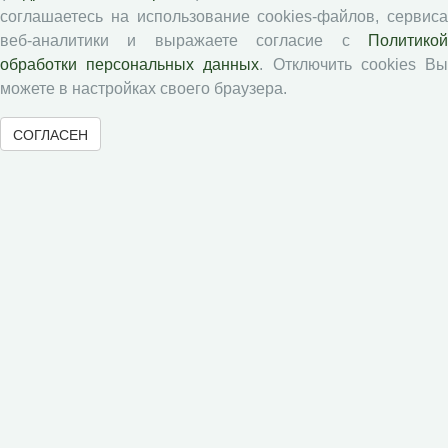
соглашаетесь на использование cookies-файлов, сервиса
Правила для авторов
веб-аналитики и выражаете согласие с
Политикой
обработки персональных данных
. Отключить cookies В
Типовой лицензионный договор
можете в настройках своего браузера.
Публикационная этика
Согласие на обработку персональных данных
СОГЛАСЕН
Авторские права
Рецензентам
Памятка рецензенту
Положение о рецензировании
Форма рецензии
Журналы ВолНЦ РАН