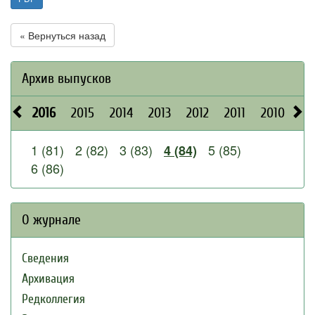
« Вернуться назад
Архив выпусков
2016
2015
2014
2013
2012
2011
2010
20
1 (81)
2 (82)
3 (83)
5 (85)
4 (84)
6 (86)
О журнале
Сведения
Архивация
Редколлегия