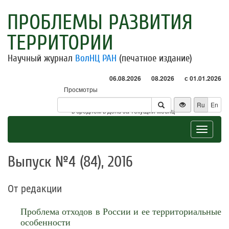
ПРОБЛЕМЫ РАЗВИТИЯ
ТЕРРИТОРИИ
Научный журнал
ВолНЦ РАН
(печатное издание)
06.08.2026
08.2026
с 01.01.2026
Просмотры
Посетители
Ru
En
* - в среднем в день за текущий месяц
Toggle
navigat
Выпуск №4 (84), 2016
От редакции
Проблема отходов в России и ее территориальные
особенности