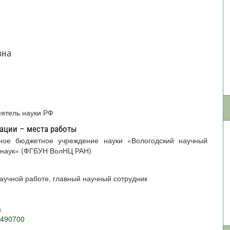
вна
еятель науки РФ
ации – места работы
 наук» (ФГБУН ВолНЦ РАН)
научной работе, главный научный сотрудник
а
2490700