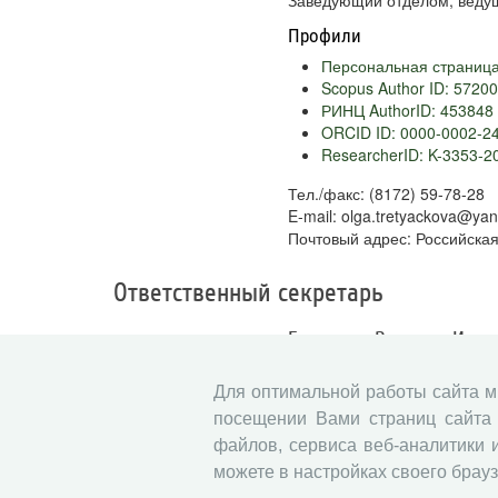
Заведующий отделом, веду
Профили
Персональная страниц
Scopus Author ID: 5720
РИНЦ AuthorID: 453848
ORCID ID: 0000-0002-2
ResearcherID: K-3353-2
Тел./факс: (8172) 59-78-28
E-mail: olga.tretyackova@yan
Почтовый адрес: Российская 
Ответственный секретарь
Грызлова Валерия Игор
Ученая степень
Для оптимальной работы сайта 
Нет
посещении Вами страниц сайта 
Ученое звание
файлов, сервиса веб-аналитики 
Нет
можете в настройках своего брауз