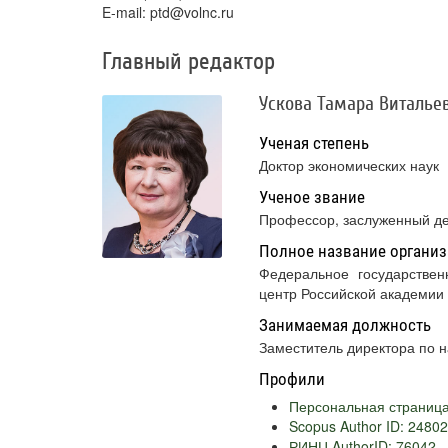
E-mail: ptd@volnc.ru
Главный редактор
Ускова Тамара Виталье
Ученая степень
Доктор экономических наук
Ученое звание
Профессор, заслуженный д
Полное название организ
Федеральное государственное бюджетное учреждение науки «Вологодский научный
центр Российской академии
Занимаемая должность
Заместитель директора по 
Профили
Персональная страниц
Scopus Author ID: 2480
РИНЦ AuthorID: 76042