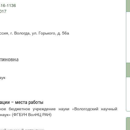
416-1136
2017
ия, г. Вологда, ул. Горького, д. 56а
нтиновна
аук
ации – места работы
 наук» (ФГБУН ВолНЦ РАН)