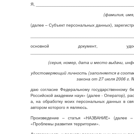
Я, ________________________________________
(фамилия, имя
(далее – Субъект персональных данных), зарегист
___________________________________________
основной документ, удос
___________________________________________
(серия, номер, дата и место выдачи, ин
удостоверяющий личность (заполняется в соотв
закона от 27 июля 2006 г. 
даю согласие Федеральному государственному б
Российской академии наук» (далее - Оператор), рас
а, на обработку моих персональных данных в свя
автором которого я являюсь.
Произведение – статья «НАЗВАНИЕ» (далее –
«Проблемы развития территории».