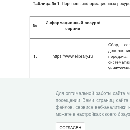
Таблица № 1.
Перечень информационных ресурсо
Информационный ресурс/
№
сервис
Сбор, соз
дополнение
1.
https://www.elibrary.ru
передача,
систематиз
уничтожен
Сбор, соз
дополнение
Для оптимальной работы сайта 
2.
http://pdt.vscc.ac.ru/
передача,
посещении Вами страниц сайта 
систематиз
уничтожен
файлов, сервиса веб-аналитики 
можете в настройках своего брауз
5. Срок, в течение которого действует соглас
реализации Оператором права использования п
СОГЛАСЕН