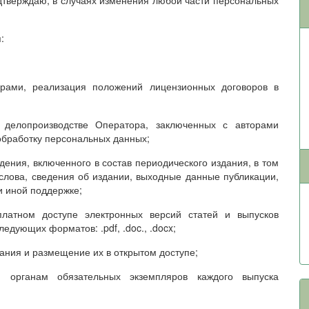
дтверждаю, в случаях изменения любой части персональных
:
орами, реализация положений лицензионных договоров в
 делопроизводстве Оператора, заключенных с авторами
обработку персональных данных;
дения, включенного в состав периодического издания, в том
слова, сведения об издании, выходные данные публикации,
и иной поддержке;
платном доступе электронных версий статей и выпусков
едующих форматов: .pdf, .doc., .docx;
дания и размещение их в открытом доступе;
м органам обязательных экземпляров каждого выпуска