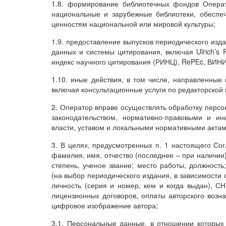
1.8. формирование библиотечных фондов Операт
национальные и зарубежные библиотеки, обесп
ценностям национальной или мировой культуры;
1.9. предоставление выпусков периодического из
данных и системы цитирования, включая Ulrich’s Pe
индекс научного цитирования (РИНЦ), RePEc, ВИН
1.10. иные действия, в том числе, направленные 
включая консультационные услуги по редакторской 
2. Оператор вправе осуществлять обработку перс
законодательством, нормативно-правовыми и ин
власти, уставом и локальными нормативными акта
3. В целях, предусмотренных п. 1 настоящего Со
фамилия, имя, отчество (последнее – при наличии)
степень, ученое звание; место работы, должность
(на выбор периодического издания, в зависимости
личность (серия и номер, кем и когда выдан), 
лицензионных договоров, оплаты авторского возна
цифровое изображение автора;
3.1. Персональные данные, в отношении которых