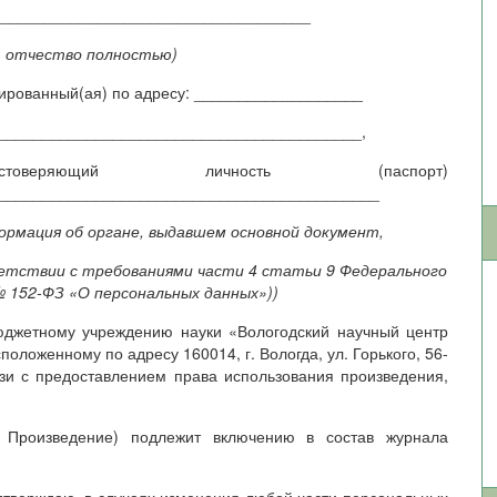
____________________________________
, отчество полностью)
рированный(ая) по адресу: ___________________
_________________________________________,
товеряющий личность (паспорт)
___________________________________________
формация об органе, выдавшем основной документ,
етствии с требованиями части 4 статьи 9 Федерального
№ 152-ФЗ «О персональных данных»))
юджетному учреждению науки «Вологодский научный центр
положенному по адресу 160014, г. Вологда, ул. Горького, 56-
зи с предоставлением права использования произведения,
 Произведение) подлежит включению в состав журнала