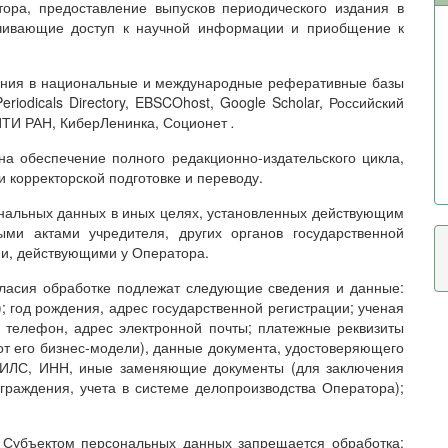
ора, предоставление выпусков периодического издания в
ечивающие доступ к научной информации и приобщение к
дания в национальные и международные реферативные базы
riodicals Directory, EBSCOhost, Google Scholar, Российский
ИТИ РАН, КиберЛенинка, Соционет
.
на обеспечение полного редакционно-издательского цикла,
и корректорской подготовке и переводу.
ональных данных в иных целях, установленных действующим
ыми актами учредителя, других органов государственной
ми, действующими у Оператора.
гласия обработке подлежат следующие сведения и данные:
; год рождения, адрес государственной регистрации; ученая
; телефон, адрес электронной почты; платежные реквизиты
 от его бизнес-модели), данные документа, удостоверяющего
СНИЛС, ИНН, иные заменяющие документы (для заключения
граждения, учета в системе делопроизводства Оператора);
 Субъектом персональных данных запрещается обработка: