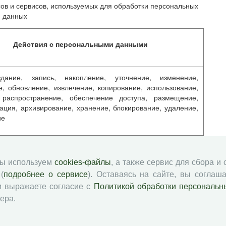
в и сервисов, используемых для обработки персональных
данных
Действия с персональными данными
дание, запись, накопление, уточнение, изменение,
, обновление, извлечение, копирование, использование,
 распространение, обеспечение доступа, размещение,
ация, архивирование, хранение, блокирование, удаление,
ие
дание, запись, накопление, уточнение, изменение,
, обновление, извлечение, копирование, использование,
мы используем
cookies-файлы
, а также сервис для сбора и
 распространение, обеспечение доступа, размещение,
(
подробнее о сервисе
). Оставаясь на сайте, вы соглаша
ация, архивирование, хранение, блокирование, удаление,
ие
и выражаете согласие с
Политикой обработки персональн
ера.
ие Субъекта персональных данных, определяется сроком
роизведения, предоставляемого Субъектом персональных