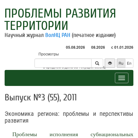
ПРОБЛЕМЫ РАЗВИТИЯ
ТЕРРИТОРИИ
Научный журнал
ВолНЦ РАН
(печатное издание)
05.08.2026
08.2026
с 01.01.2026
Просмотры
Посетители
Ru
En
* - в среднем в день за текущий месяц
Toggle
navigat
Выпуск №3 (55), 2011
Экономика региона: проблемы и перспективы
развития
Проблемы исполнения субнациональных