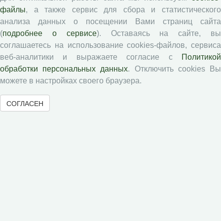
файлы
, а также сервис для сбора и статистического
Типовой лицензионный договор
анализа данных о посещении Вами страниц сайта
Публикационная этика
(
подробнее о сервисе
). Оставаясь на сайте, в
Согласие на обработку персональных данных
соглашаетесь на использование cookies-файлов, сервиса
Авторские права
веб-аналитики и выражаете согласие с
Политикой
обработки персональных данных
. Отключить cookies В
Рецензентам
можете в настройках своего браузера.
СОГЛАСЕН
Памятка рецензенту
Положение о рецензировании
Форма рецензии
Журналы ВолНЦ РАН
Экономические и социальные перемены
Проблемы развития территории