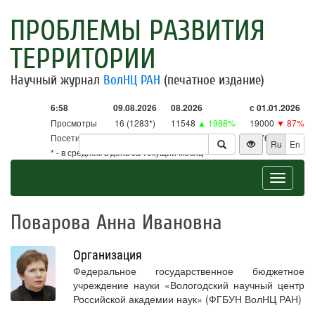
ПРОБЛЕМЫ РАЗВИТИЯ
ТЕРРИТОРИИ
Научный журнал
ВолНЦ РАН
(печатное издание)
6:58
09.08.2026
08.2026
с 01.01.2026
Просмотры
16 (1283*)
11548
▲ 1988%
19000
▼ 87%
Посетители
16 (1259*)
11332
▲ 2657%
18761
▼ 86%
Ru
En
* - в среднем в день за текущий месяц
Toggle
navigat
Поварова Анна Ивановна
Организация
Федеральное государственное бюджетное
учреждение науки «Вологодский научный центр
Российской академии наук» (ФГБУН ВолНЦ РАН)