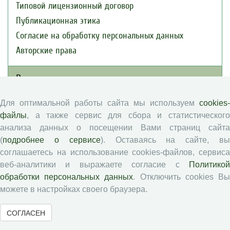
Типовой лицензионный договор
Публикационная этика
Согласие на обработку персональных данных
Авторские права
Рецензентам
Для оптимальной работы сайта мы используем
cookies-
Памятка рецензенту
файлы
, а также сервис для сбора и статистического
Положение о рецензировании
анализа данных о посещении Вами страниц сайта
Форма рецензии
(
подробнее о сервисе
). Оставаясь на сайте, в
соглашаетесь на использование cookies-файлов, сервиса
веб-аналитики и выражаете согласие с
Политикой
Журналы ВолНЦ РАН
обработки персональных данных
. Отключить cookies В
можете в настройках своего браузера.
Экономические и социальные перемены
СОГЛАСЕН
Проблемы развития территории