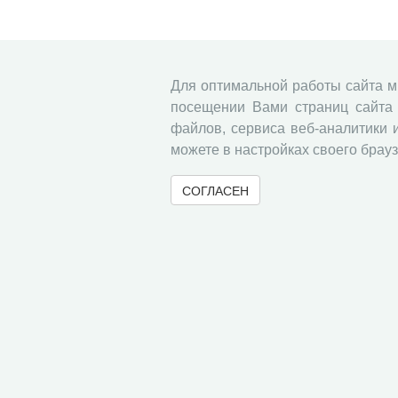
Для оптимальной работы сайта 
посещении Вами страниц сайта 
файлов, сервиса веб-аналитики 
можете в настройках своего брауз
СОГЛАСЕН
© 2000-2026 Вологодский научный центр Российско
Контент доступен под лицензией
Creative Commons 
Метаданные издания можно просматривать, скачивать, копировать