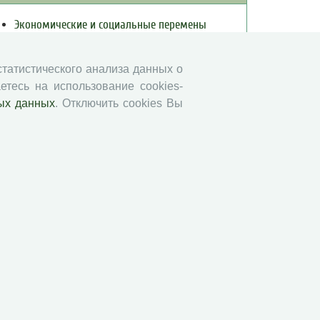
Экономические и социальные перемены
Проблемы развития территории
Вопросы территориального развития
 статистического анализа данных о
Социальное пространство
етесь на использование cookies-
ых данных
. Отключить cookies Вы
Юный экономист
АгроЗооТехника