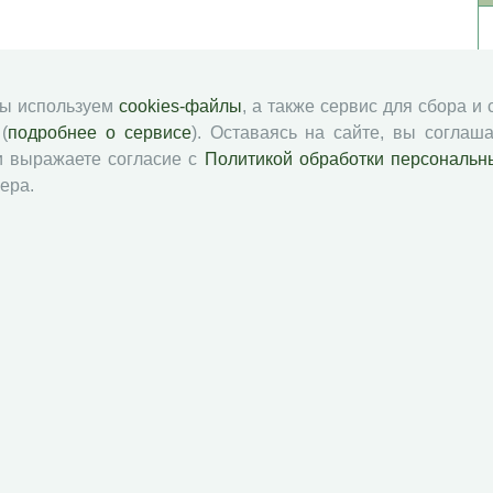
мы используем
cookies-файлы
, а также сервис для сбора и
(
подробнее о сервисе
). Оставаясь на сайте, вы соглаша
и выражаете согласие с
Политикой обработки персональн
ера.
й академии наук
Attribution-NonCommercial-NoDerivatives 4.0 International License
 и распространять без дополнительного разрешения