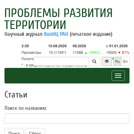
ПРОБЛЕМЫ РАЗВИТИЯ
ТЕРРИТОРИИ
Научный журнал
ВолНЦ РАН
(печатное издание)
2:30
10.08.2026
08.2026
с 01.01.2026
Просмотры
15 (1159*)
11588
▲ 1995%
19000
▼ 87%
Посетители
15 (1137*)
11367
▲ 2666%
18761
▼ 86%
Ru
En
* - в среднем в день за текущий месяц
Toggle
navigat
Статьи
Поиск по названию:
Поиск
Сброс