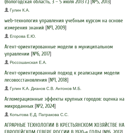
(Вологодская область, 3 – 5 июля 2013 г.)
[
№5, 2013
]
Гулин К.А.
web-технология управления учебным курсом на основе
измерения знаний
[
№1, 2009
]
Егорова Е.Ю.
Агент-ориентированные модели в муниципальном
управлении
[
№6, 2017
]
Россошанская Е.А.
Агент-ориентированный подход к реализации модели
лесовосстановления
[
№1, 2018
]
Гулин К.А.
Дианов С.В.
Антонов М.Б.
Агломерационные эффекты крупных городов: оценка на
микроданных
[
№2, 2024
]
Копытова Е.Д.
Патракова С.С.
АГРАРНЫЕ ТЕХНОЛОГИИ В КРЕСТЬЯНСКОМ ХОЗЯЙСТВЕ НА
ЕВРОПЕЙСКОМ СЕВЕРЕ РОССИИ В 1920-е ГОДЫ
[
№6, 2012
]