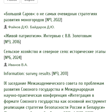
«Большой Саров»: о не самых очевидных стратегиях
развития моногородов
[
№1, 2022
]
Файков Д.Ю.
Байдаров Д.Ю.
«Живой патриотизм». Интервью с В.В. Золотовым
[
№3, 2016
]
Cельское хозяйство и северное село: исторические этапы
[
№6, 2024
]
Иванов В.А.
Information: survey results
[
№3, 2011
]
IX заседание Межакадемического совета по проблемам
развития Союзного государства и Международная
научно-практическая конференция «Интеграция в
формате Союзного государства как основной инструмент
реализации стратегии безопасности России и Беларуси»