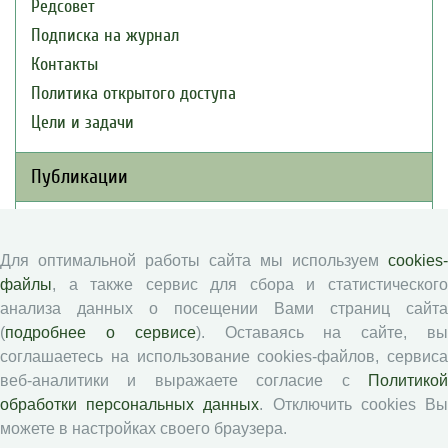
Редсовет
Подписка на журнал
Контакты
Политика открытого доступа
Цели и задачи
Публикации
Текущий номер (Том 30, №3, 2026)
Архив
Для оптимальной работы сайта мы используем
cookies-
файлы
, а также сервис для сбора и статистического
Рубрики
анализа данных о посещении Вами страниц сайта
Авторы
(
подробнее о сервисе
). Оставаясь на сайте, в
Статьи
соглашаетесь на использование cookies-файлов, сервиса
Подборка статей
веб-аналитики и выражаете согласие с
Политикой
обработки персональных данных
. Отключить cookies В
Авторам
можете в настройках своего браузера.