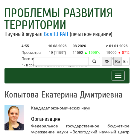
ПРОБЛЕМЫ РАЗВИТИЯ
ТЕРРИТОРИИ
Научный журнал
ВолНЦ РАН
(печатное издание)
4:55
10.08.2026
08.2026
с 01.01.2026
Просмотры
19 (1159*)
11592
▲ 1996%
19000
▼ 87%
Посетители
19 (1137*)
11371
▲ 2667%
18761
▼ 86%
Ru
En
* - в среднем в день за текущий месяц
Toggle
navigat
Копытова Екатерина Дмитриевна
Кандидат экономических наук
Организация
Федеральное государственное бюджетное
учреждение науки «Вологодский научный центр