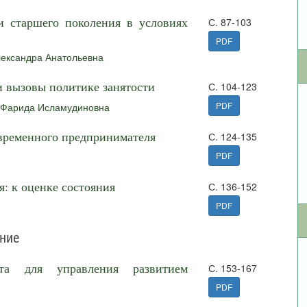
и старшего поколения в условиях
С. 87-103
PDF
ександра Анатольевна
и вызовы политике занятости
С. 104-123
PDF
 Фарида Исламудиновна
временного предпринимателя
С. 124-135
PDF
: к оценке состояния
С. 136-152
PDF
ние
ыта для управления развитием
С. 153-167
PDF