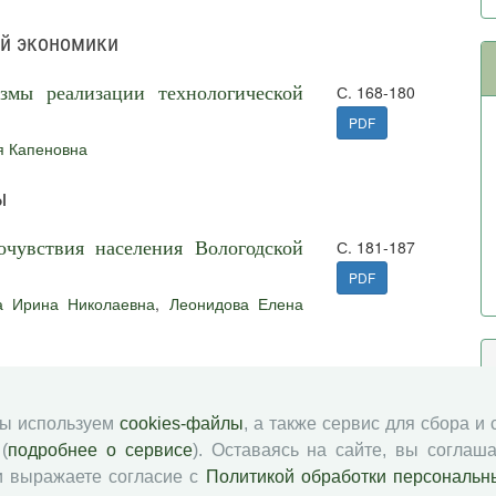
ой экономики
змы реализации технологической
С. 168-180
PDF
я Капеновна
ы
чувствия населения Вологодской
С. 181-187
PDF
а Ирина Николаевна
,
Леонидова Елена
С. 188-195
мы используем
cookies-файлы
, а также сервис для сбора и
(
подробнее о сервисе
). Оставаясь на сайте, вы соглаша
PDF
и выражаете согласие с
Политикой обработки персональн
С. 196-197