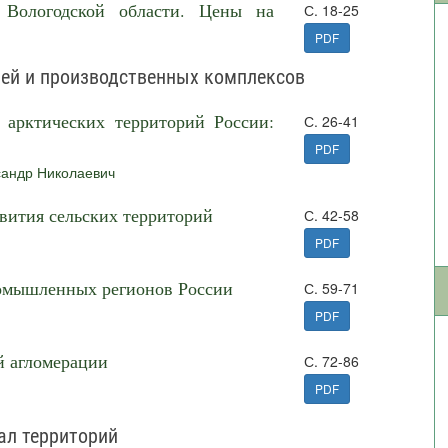
в Вологодской области. Цены на
С. 18-25
PDF
лей и производственных комплексов
арктических территорий России:
С. 26-41
PDF
сандр Николаевич
вития сельских территорий
С. 42-58
PDF
ромышленных регионов России
С. 59-71
PDF
й агломерации
С. 72-86
PDF
ал территорий