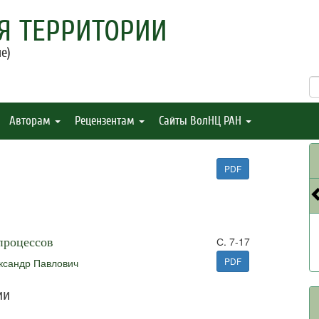
Я ТЕРРИТОРИИ
е)
Авторам
Рецензентам
Сайты ВолНЦ РАН
PDF
процессов
С. 7-17
PDF
ксандр Павлович
ии