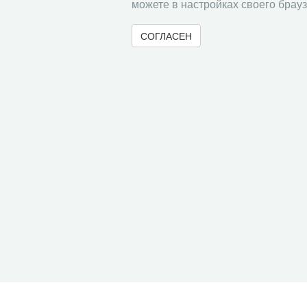
можете в настройках своего брауз
СОГЛАСЕН
Без рубрики
ПРАВИЛА ДЛЯ АВТОРОВ
« Вернуться назад
© 2000-2026 Вологодский научный центр Российско
Контент доступен под лицензией
Creative Commons 
Метаданные издания можно просматривать, скачивать, копировать