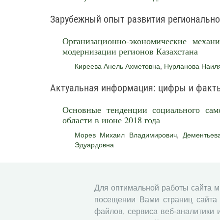
Зарубежный опыт развития региональн
Организационно-экономические механи
модернизации регионов Казахстана
Киреева Анель Ахметовна
,
Нурланова Наил
Актуальная информация: цифры и факт
Основные тенденции социального само
области в июне 2018 года
Морев Михаил Владимирович
,
Дементьев
Эдуардовна
Хроника научной жизни
Конференции, заседания, семинары
Для оптимальной работы сайта 
посещении Вами страниц сайта 
файлов, сервиса веб-аналитики 
Новые издания ФГБУН ВолНЦ РАН