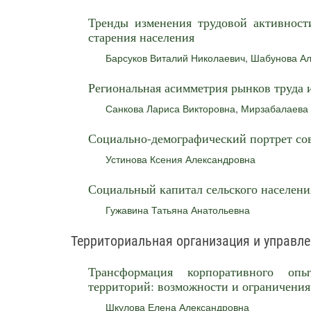
Тренды изменения трудовой активност
старения населения
Барсуков Виталий Николаевич
,
Шабунова Ал
Региональная асимметрия рынков труда 
Санкова Лариса Викторовна
,
Мирзабалаева
Социально-демографический портрет со
Устинова Ксения Александровна
Социальный капитал сельского населения
Гужавина Татьяна Анатольевна
Территориальная организация и управле
Трансформация корпоративного оп
территорий: возможности и ограничения
Шкулова Елена Александровна