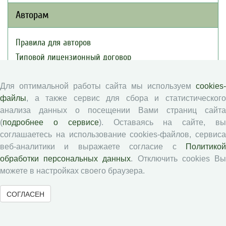
Авторам
Правила для авторов
Типовой лицензионный договор
Публикационная этика
Согласие на обработку персональных данных
Для оптимальной работы сайта мы используем
cookies-
файлы
, а также сервис для сбора и статистического
Авторские права
анализа данных о посещении Вами страниц сайта
(
подробнее о сервисе
). Оставаясь на сайте, в
Рецензентам
соглашаетесь на использование cookies-файлов, сервиса
веб-аналитики и выражаете согласие с
Политикой
Памятка рецензенту
обработки персональных данных
. Отключить cookies В
Положение о рецензировании
можете в настройках своего браузера.
Форма рецензии
СОГЛАСЕН
Журналы ВолНЦ РАН