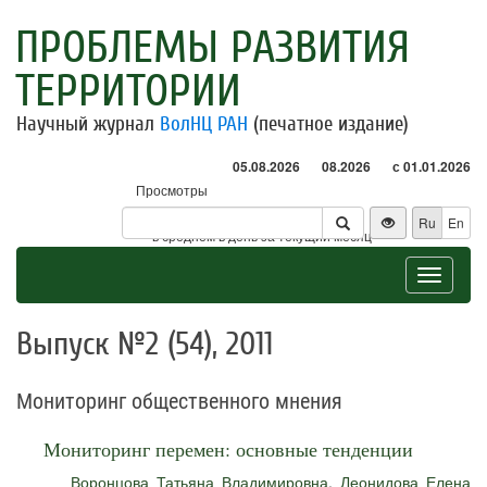
ПРОБЛЕМЫ РАЗВИТИЯ
ТЕРРИТОРИИ
Научный журнал
ВолНЦ РАН
(печатное издание)
05.08.2026
08.2026
с 01.01.2026
Просмотры
Посетители
Ru
En
* - в среднем в день за текущий месяц
Toggle
navigat
Выпуск №2 (54), 2011
Мониторинг общественного мнения
Мониторинг перемен: основные тенденции
Воронцова Татьяна Владимировна
,
Леонидова Елена