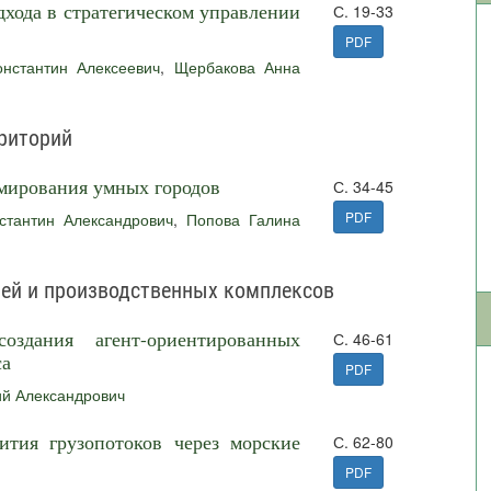
дхода в стратегическом управлении
С. 19-33
PDF
нстантин Алексеевич
,
Щербакова Анна
риторий
мирования умных городов
С. 34-45
PDF
стантин Александрович
,
Попова Галина
лей и производственных комплексов
оздания агент-ориентированных
С. 46-61
са
PDF
ий Александрович
ития грузопотоков через морские
С. 62-80
PDF