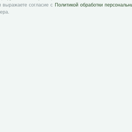
PDF
и выражаете согласие с
Политикой обработки персональн
ера.
С. 158-160
PDF
С. 161
PDF
й академии наук
Attribution-NonCommercial-NoDerivatives 4.0 International License
 и распространять без дополнительного разрешения