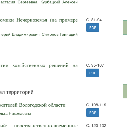
настасия Сергеевна
,
Курбацкий Алексей
омики Нечерноземья (на примере
С. 81-94
PDF
лерий Владимирович
,
Симонов Геннадий
тии хозяйственных решений на
С. 95-107
PDF
ал территорий
жителей Вологодской области
С. 108-119
PDF
льга Николаевна
ий: пространственно-временные
С. 120-132