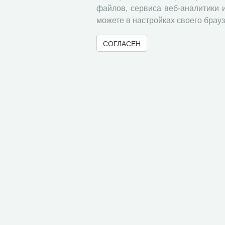
файлов, сервиса веб-аналитики 
Без рубрики
можете в настройках своего брауз
Правила для авторов
СОГЛАСЕН
Информация о подписке
« Вернуться назад
© 2000-2026 Вологодский научный центр Российско
Контент доступен под лицензией
Creative Commons 
Метаданные издания можно просматривать, скачивать, копировать