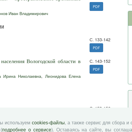
PDF
нов Иван Владимирович
ии
С. 133-142
PDF
населения Вологодской области в
С. 143-152
PDF
а Ирина Николаевна
,
Леонидова Елена
С. 153-156
PDF
мы используем
cookies-файлы
, а также сервис для сбора и
С. 157
(
подробнее о сервисе
). Оставаясь на сайте, вы соглаша