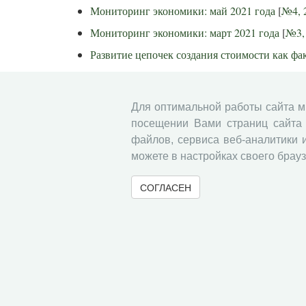
Мониторинг экономики: май 2021 года
[
№4, 
Мониторинг экономики: март 2021 года
[
№3,
Развитие цепочек создания стоимости как фа
Мониторинг экономики: итоги 2020 года
[
№2
Мониторинг экономики: ноябрь 2020 года
[
№
Для оптимальной работы сайта 
Мониторинг экономики: сентябрь 2020 года
[
посещении Вами страниц сайта 
файлов, сервиса веб-аналитики 
Мониторинг экономики: июль 2020 года
[
№5,
можете в настройках своего брауз
Мониторинг экономики: май 2020 года
[
№4, 
Мониторинг экономики: май 2020 года
[
№3, 
СОГЛАСЕН
Территориальное развитие на основе стиму
2020
]
Мониторинг экономики: итоги 2019 года
[
№2
Мониторинг экономики: ноябрь 2019 года
[
№
Мониторинг экономики: сентябрь 2019 года
[