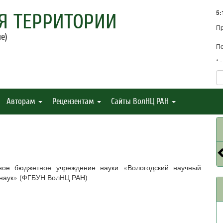
5:
Я ТЕРРИТОРИИ
П
е)
По
* 
Авторам
Рецензентам
Сайты ВолНЦ РАН
ное бюджетное учреждение науки «Вологодский научный
 наук» (ФГБУН ВолНЦ РАН)