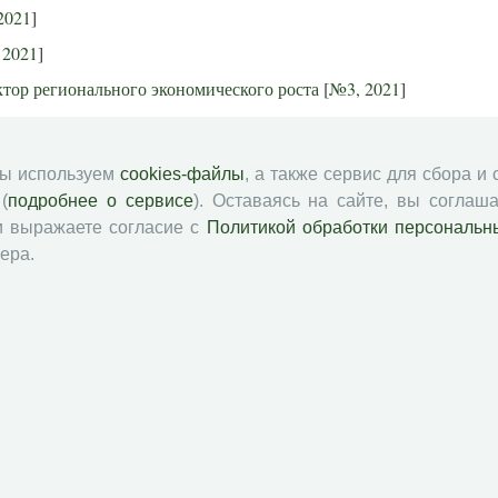
2021
]
 2021
]
ктор регионального экономического роста
[
№3, 2021
]
, 2021
]
1, 2021
]
мы используем
cookies-файлы
, а также сервис для сбора и
№6, 2020
]
(
подробнее о сервисе
). Оставаясь на сайте, вы соглаша
и выражаете согласие с
Политикой обработки персональн
 2020
]
ера.
2020
]
2020
]
лирования российской электронной промышленности
[
№3,
, 2020
]
1, 2020
]
№6, 2019
]