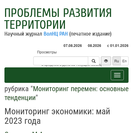
ПРОБЛЕМЫ РАЗВИТИЯ
ТЕРРИТОРИИ
Научный журнал
ВолНЦ РАН
(печатное издание)
07.08.2026
08.2026
с 01.01.2026
Просмотры
Посетители
Ru
En
* - в среднем в день за текущий месяц
Toggle
navigat
рубрика "
Мониторинг перемен: основные
тенденции
"
Мониторинг экономики: май
2023 года