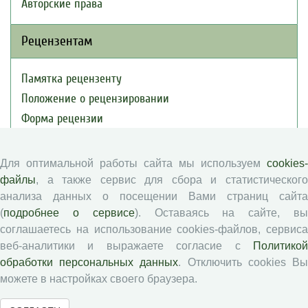
Авторские права
Рецензентам
Памятка рецензенту
Положение о рецензировании
Форма рецензии
Для оптимальной работы сайта мы используем
cookies-
Журналы ВолНЦ РАН
файлы
, а также сервис для сбора и статистического
анализа данных о посещении Вами страниц сайта
Экономические и социальные перемены
(
подробнее о сервисе
). Оставаясь на сайте, в
Проблемы развития территории
соглашаетесь на использование cookies-файлов, сервиса
Вопросы территориального развития
веб-аналитики и выражаете согласие с
Политикой
обработки персональных данных
. Отключить cookies В
Социальное пространство
можете в настройках своего браузера.
Юный экономист
АгроЗооТехника