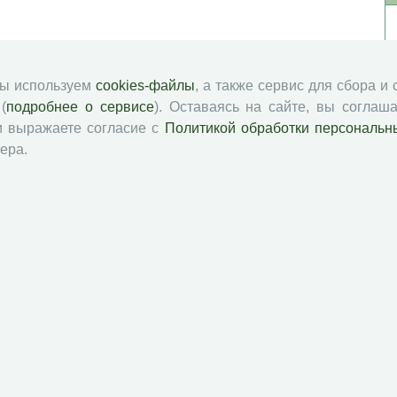
мы используем
cookies-файлы
, а также сервис для сбора и
(
подробнее о сервисе
). Оставаясь на сайте, вы соглаша
и выражаете согласие с
Политикой обработки персональн
ера.
й академии наук
Attribution-NonCommercial-NoDerivatives 4.0 International License
 и распространять без дополнительного разрешения