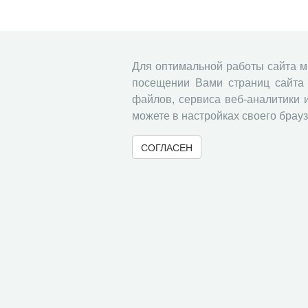
Для оптимальной работы сайта 
посещении Вами страниц сайта 
файлов, сервиса веб-аналитики 
можете в настройках своего брауз
СОГЛАСЕН
© 2000-2026 Вологодский научный центр Российско
Контент доступен под лицензией
Creative Commons 
Метаданные издания можно просматривать, скачивать, копировать