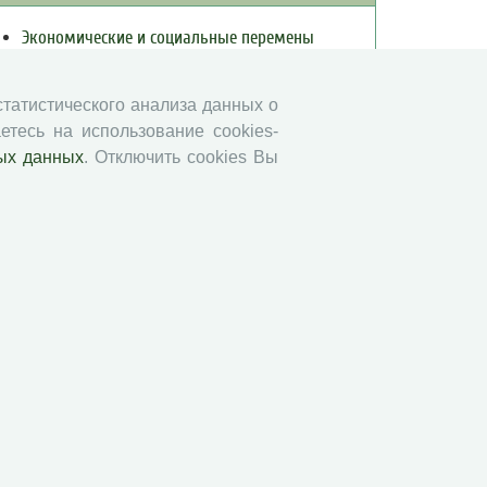
Экономические и социальные перемены
Проблемы развития территории
Вопросы территориального развития
 статистического анализа данных о
Социальное пространство
етесь на использование cookies-
ых данных
. Отключить cookies Вы
Юный экономист
АгроЗооТехника