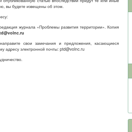
и опубликованную статью впоследствии придут те или иные
ю, вы будете извещены об этом.
есу:
Н, редакция журнала «Проблемы развития территории». Копия
td@volnc.ru
 направите свои замечания и предложения, касающиеся
у адресу электронной почты: ptd@volnc.ru
удничество.