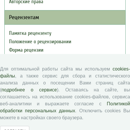
Авторские права
Рецензентам
Памятка рецензенту
Положение о рецензировании
Форма рецензии
Для оптимальной работы сайта мы используем
cookies-
Журналы ВолНЦ РАН
файлы
, а также сервис для сбора и статистического
анализа данных о посещении Вами страниц сайта
Экономические и социальные перемены
(
подробнее о сервисе
). Оставаясь на сайте, в
Проблемы развития территории
соглашаетесь на использование cookies-файлов, сервиса
Вопросы территориального развития
веб-аналитики и выражаете согласие с
Политикой
обработки персональных данных
. Отключить cookies В
Социальное пространство
можете в настройках своего браузера.
Юный экономист
АгроЗооТехника