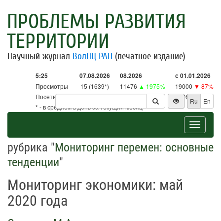
ПРОБЛЕМЫ РАЗВИТИЯ
ТЕРРИТОРИИ
Научный журнал
ВолНЦ РАН
(печатное издание)
5:25
07.08.2026
08.2026
с 01.01.2026
Просмотры
15 (1639*)
11476
▲ 1975%
19000
▼ 87%
Посетители
15 (1610*)
11268
▲ 2642%
18761
▼ 86%
Ru
En
* - в среднем в день за текущий месяц
Toggle
navigat
рубрика "
Мониторинг перемен: основные
тенденции
"
Мониторинг экономики: май
2020 года