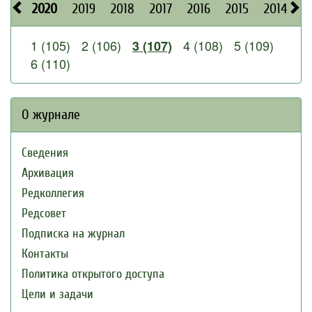
2020
2019
2018
2017
2016
2015
2014
2
1 (105)
2 (106)
4 (108)
5 (109)
3 (107)
6 (110)
О журнале
Сведения
Архивация
Редколлегия
Редсовет
Подписка на журнал
Контакты
Политика открытого доступа
Цели и задачи