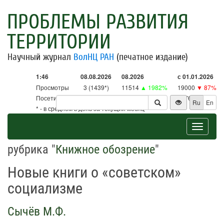
ПРОБЛЕМЫ РАЗВИТИЯ
ТЕРРИТОРИИ
Научный журнал
ВолНЦ РАН
(печатное издание)
1:46
08.08.2026
08.2026
с 01.01.2026
Просмотры
3 (1439*)
11514
▲ 1982%
19000
▼ 87%
Посетители
3 (1413*)
11302
▲ 2650%
18761
▼ 86%
Ru
En
* - в среднем в день за текущий месяц
Toggle
navigat
рубрика "
Книжное обозрение
"
Новые книги о «советском»
социализме
Сычёв М.Ф.