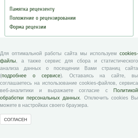
Памятка рецензенту
Положение о рецензировании
Форма рецензии
Журналы ВолНЦ РАН
Для оптимальной работы сайта мы используем
cookies-
файлы
, а также сервис для сбора и статистического
Экономические и социальные перемены
анализа данных о посещении Вами страниц сайта
Проблемы развития территории
(
подробнее о сервисе
). Оставаясь на сайте, в
соглашаетесь на использование cookies-файлов, сервиса
Вопросы территориального развития
веб-аналитики и выражаете согласие с
Политикой
Социальное пространство
обработки персональных данных
. Отключить cookies В
Юный экономист
можете в настройках своего браузера.
АгроЗооТехника
СОГЛАСЕН