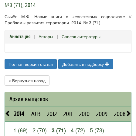
№3 (71), 2014
Сычёв М.Ф. Новые книги о «советском» социализме //
Проблемы развития территории. 2014. № 3 (71)
|
Авторы
|
Список литературы
Аннотация
Полная версия статьи
Добавить в подборку
« Вернуться назад
Архив выпусков
2014
2013
2012
2011
2010
2009
2008
2
1 (69)
2 (70)
4 (72)
5 (73)
3 (71)