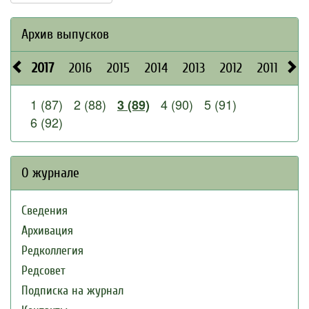
Архив выпусков
2017
2016
2015
2014
2013
2012
2011
20
1 (87)
2 (88)
4 (90)
5 (91)
3 (89)
6 (92)
О журнале
Сведения
Архивация
Редколлегия
Редсовет
Подписка на журнал