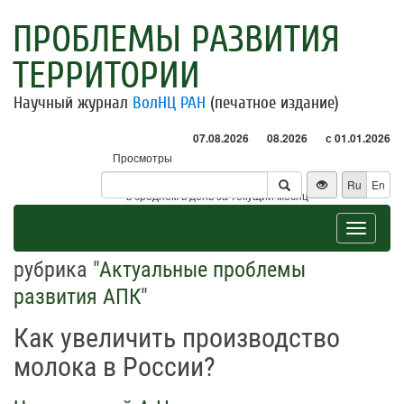
ПРОБЛЕМЫ РАЗВИТИЯ
ТЕРРИТОРИИ
Научный журнал
ВолНЦ РАН
(печатное издание)
07.08.2026
08.2026
с 01.01.2026
Просмотры
Посетители
Ru
En
* - в среднем в день за текущий месяц
Toggle
navigat
рубрика "
Актуальные проблемы
развития АПК
"
Как увеличить производство
молока в России?