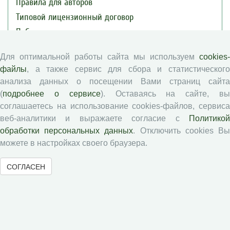
Правила для авторов
Типовой лицензионный договор
Публикационная этика
Согласие на обработку персональных данных
Для оптимальной работы сайта мы используем
cookies-
Авторские права
файлы
, а также сервис для сбора и статистического
анализа данных о посещении Вами страниц сайта
Рецензентам
(
подробнее о сервисе
). Оставаясь на сайте, в
соглашаетесь на использование cookies-файлов, сервиса
Памятка рецензенту
веб-аналитики и выражаете согласие с
Политикой
обработки персональных данных
. Отключить cookies В
Положение о рецензировании
можете в настройках своего браузера.
Форма рецензии
СОГЛАСЕН
Журналы ВолНЦ РАН
Экономические и социальные перемены
Проблемы развития территории