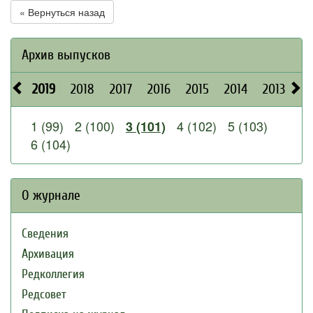
« Вернуться назад
Архив выпусков
2019
2018
2017
2016
2015
2014
2013
20
1 (99)
2 (100)
4 (102)
5 (103)
3 (101)
6 (104)
О журнале
Сведения
Архивация
Редколлегия
Редсовет