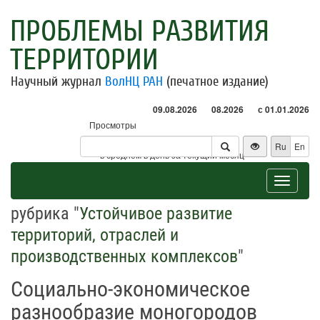
ПРОБЛЕМЫ РАЗВИТИЯ
ТЕРРИТОРИИ
Научный журнал
ВолНЦ РАН
(печатное издание)
09.08.2026
08.2026
с 01.01.2026
Просмотры
Посетители
Ru
En
* - в среднем в день за текущий месяц
Toggle
navigat
рубрика "
Устойчивое развитие
территорий, отраслей и
производственных комплексов
"
Социально-экономическое
разнообразие моногородов