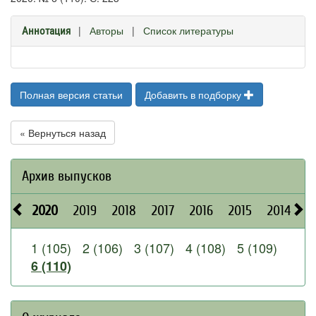
|
Авторы
|
Список литературы
Аннотация
Полная версия статьи
Добавить в подборку
« Вернуться назад
Архив выпусков
2020
2019
2018
2017
2016
2015
2014
2
1 (105)
2 (106)
3 (107)
4 (108)
5 (109)
6 (110)