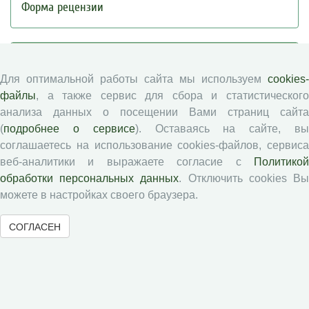
Форма рецензии
Журналы ВолНЦ РАН
Для оптимальной работы сайта мы используем
cookies-
Экономические и социальные перемены
файлы
, а также сервис для сбора и статистического
анализа данных о посещении Вами страниц сайта
Проблемы развития территории
(
подробнее о сервисе
). Оставаясь на сайте, в
Вопросы территориального развития
соглашаетесь на использование cookies-файлов, сервиса
Социальное пространство
веб-аналитики и выражаете согласие с
Политикой
Юный экономист
обработки персональных данных
. Отключить cookies В
АгроЗооТехника
можете в настройках своего браузера.
СОГЛАСЕН