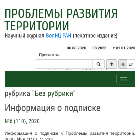
ПРОБЛЕМЫ РАЗВИТИЯ
ТЕРРИТОРИИ
Научный журнал
ВолНЦ РАН
(печатное издание)
06.08.2026
08.2026
с 01.01.2026
Просмотры
Посетители
Ru
En
* - в среднем в день за текущий месяц
Toggle
navigat
рубрика "
Без рубрики
"
Информация о подписке
№6 (110), 2020
Информация о подписке // Проблемы развития территории.
2020. № 6 (110). С. 223