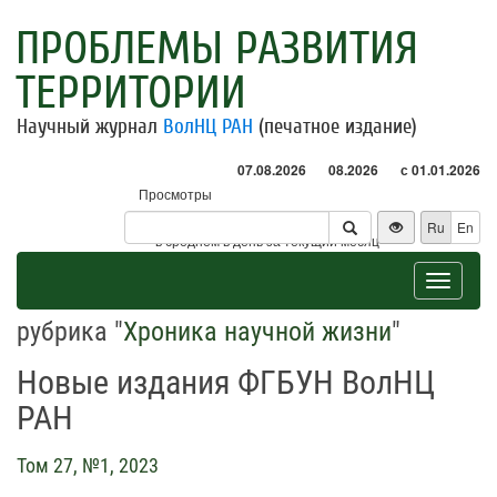
ПРОБЛЕМЫ РАЗВИТИЯ
ТЕРРИТОРИИ
Научный журнал
ВолНЦ РАН
(печатное издание)
07.08.2026
08.2026
с 01.01.2026
Просмотры
Посетители
Ru
En
* - в среднем в день за текущий месяц
Toggle
navigat
рубрика "
Хроника научной жизни
"
Новые издания ФГБУН ВолНЦ
РАН
Том 27, №1, 2023