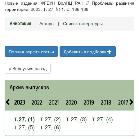
Новые издания ФГБУН ВолНЦ РАН // Проблемы развития
территории. 2023. Т. 27. № 1. С. 186-188
|
Авторы
|
Список литературы
Аннотация
Полная версия статьи
Добавить в подборку
« Вернуться назад
Архив выпусков
2023
2022
2021
2020
2019
2018
2017
2
Т.27, (2)
Т.27, (3)
Т.27, (4)
Т.27, (1)
Т.27, (5)
Т.27, (6)