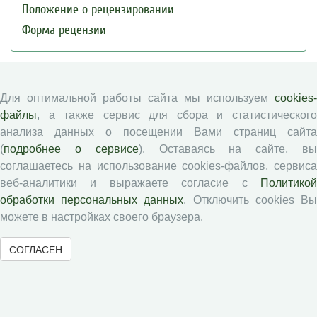
Положение о рецензировании
Форма рецензии
Журналы ВолНЦ РАН
Для оптимальной работы сайта мы используем
cookies-
файлы
, а также сервис для сбора и статистического
Экономические и социальные перемены
анализа данных о посещении Вами страниц сайта
Проблемы развития территории
(
подробнее о сервисе
). Оставаясь на сайте, в
Вопросы территориального развития
соглашаетесь на использование cookies-файлов, сервиса
Социальное пространство
веб-аналитики и выражаете согласие с
Политикой
Юный экономист
обработки персональных данных
. Отключить cookies В
можете в настройках своего браузера.
АгроЗооТехника
СОГЛАСЕН