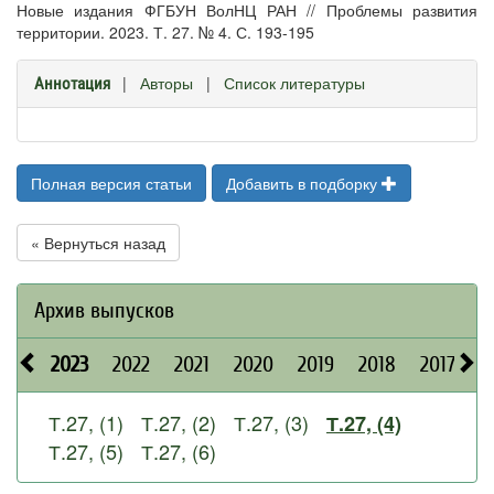
Новые издания ФГБУН ВолНЦ РАН // Проблемы развития
территории. 2023. Т. 27. № 4. С. 193-195
|
Авторы
|
Список литературы
Аннотация
Полная версия статьи
Добавить в подборку
« Вернуться назад
Архив выпусков
2023
2022
2021
2020
2019
2018
2017
2
Т.27, (1)
Т.27, (2)
Т.27, (3)
Т.27, (4)
Т.27, (5)
Т.27, (6)