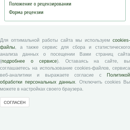
Положение о рецензировании
Форма рецензии
Журналы ВолНЦ РАН
Для оптимальной работы сайта мы используем
cookies-
файлы
, а также сервис для сбора и статистического
Экономические и социальные перемены
анализа данных о посещении Вами страниц сайта
Проблемы развития территории
(
подробнее о сервисе
). Оставаясь на сайте, в
Вопросы территориального развития
соглашаетесь на использование cookies-файлов, сервиса
Социальное пространство
веб-аналитики и выражаете согласие с
Политикой
Юный экономист
обработки персональных данных
. Отключить cookies В
можете в настройках своего браузера.
АгроЗооТехника
СОГЛАСЕН