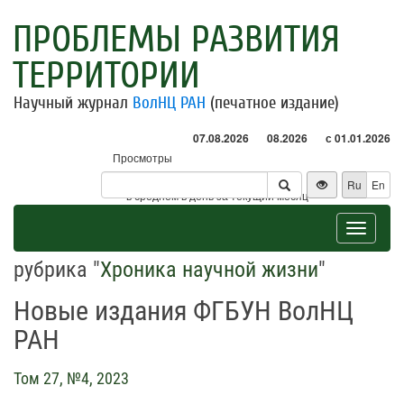
ПРОБЛЕМЫ РАЗВИТИЯ
ТЕРРИТОРИИ
Научный журнал
ВолНЦ РАН
(печатное издание)
07.08.2026
08.2026
с 01.01.2026
Просмотры
Посетители
Ru
En
* - в среднем в день за текущий месяц
Toggle
navigat
рубрика "
Хроника научной жизни
"
Новые издания ФГБУН ВолНЦ
РАН
Том 27, №4, 2023