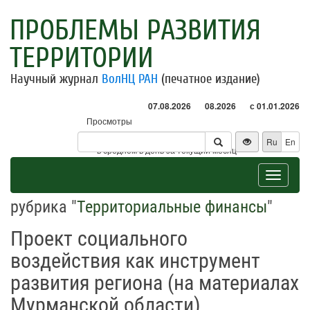
ПРОБЛЕМЫ РАЗВИТИЯ
ТЕРРИТОРИИ
Научный журнал
ВолНЦ РАН
(печатное издание)
07.08.2026
08.2026
с 01.01.2026
Просмотры
Посетители
Ru
En
* - в среднем в день за текущий месяц
Toggle
navigat
рубрика "
Территориальные финансы
"
Проект социального
воздействия как инструмент
развития региона (на материалах
Мурманской области)