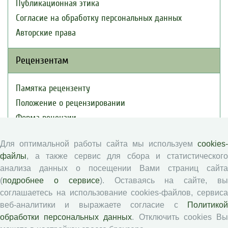
Публикационная этика
Согласие на обработку персональных данных
Авторские права
Рецензентам
Памятка рецензенту
Положение о рецензировании
Форма рецензии
Для оптимальной работы сайта мы используем
cookies-
Журналы ВолНЦ РАН
файлы
, а также сервис для сбора и статистического
анализа данных о посещении Вами страниц сайта
(
подробнее о сервисе
). Оставаясь на сайте, в
Экономические и социальные перемены
соглашаетесь на использование cookies-файлов, сервиса
Проблемы развития территории
веб-аналитики и выражаете согласие с
Политикой
Вопросы территориального развития
обработки персональных данных
. Отключить cookies В
Социальное пространство