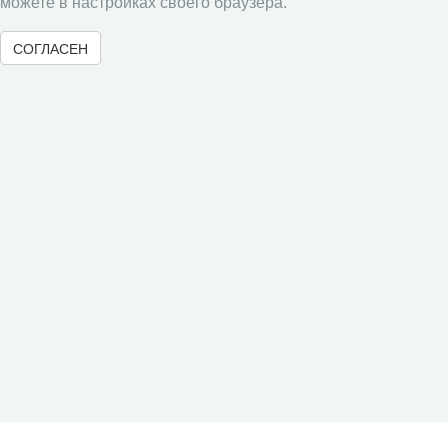
можете в настройках своего браузера.
Юный экономист
СОГЛАСЕН
АгроЗооТехника
© 2000-2026 Вологодский научный центр Российской
академии наук
Контент доступен под лицензией
Creative Commons Attribution-
NonCommercial-NoDerivatives 4.0 International License
Метаданные издания можно просматривать, скачивать, копировать и
распространять без дополнительного разрешения