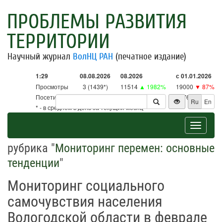
ПРОБЛЕМЫ РАЗВИТИЯ
ТЕРРИТОРИИ
Научный журнал
ВолНЦ РАН
(печатное издание)
1:29
08.08.2026
08.2026
с 01.01.2026
Просмотры
3 (1439*)
11514
▲ 1982%
19000
▼ 87%
Посетители
3 (1413*)
11302
▲ 2650%
18761
▼ 86%
Ru
En
* - в среднем в день за текущий месяц
Toggle
navigat
рубрика "
Мониторинг перемен: основные
тенденции
"
Мониторинг социального
самочувствия населения
Вологодской области в феврале