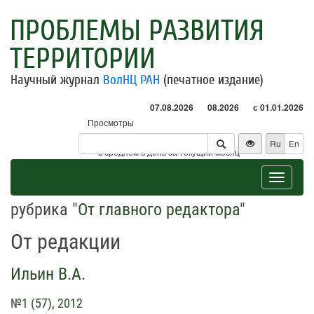
ПРОБЛЕМЫ РАЗВИТИЯ
ТЕРРИТОРИИ
Научный журнал
ВолНЦ РАН
(печатное издание)
07.08.2026
08.2026
с 01.01.2026
Просмотры
Посетители
Ru
En
* - в среднем в день за текущий месяц
Toggle
navigat
рубрика "
От главного редактора
"
От редакции
Ильин В.А.
№1 (57), 2012