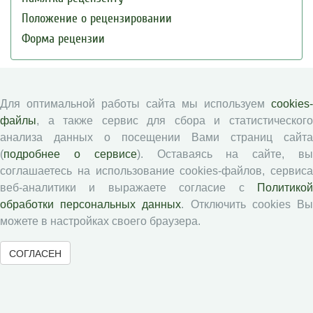
Положение о рецензировании
Форма рецензии
Журналы ВолНЦ РАН
Для оптимальной работы сайта мы используем
cookies-
файлы
, а также сервис для сбора и статистического
Экономические и социальные перемены
анализа данных о посещении Вами страниц сайта
Проблемы развития территории
(
подробнее о сервисе
). Оставаясь на сайте, в
Вопросы территориального развития
соглашаетесь на использование cookies-файлов, сервиса
Социальное пространство
веб-аналитики и выражаете согласие с
Политикой
обработки персональных данных
. Отключить cookies В
Юный экономист
можете в настройках своего браузера.
АгроЗооТехника
СОГЛАСЕН