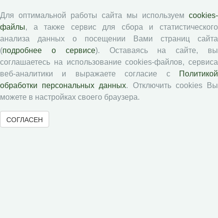
Экономические и социальные перемены
Для оптимальной работы сайта мы используем
cookies-
файлы
, а также сервис для сбора и статистического
Проблемы развития территории
анализа данных о посещении Вами страниц сайта
Вопросы территориального развития
(
подробнее о сервисе
). Оставаясь на сайте, в
Социальное пространство
соглашаетесь на использование cookies-файлов, сервиса
Юный экономист
веб-аналитики и выражаете согласие с
Политикой
АгроЗооТехника
обработки персональных данных
. Отключить cookies В
можете в настройках своего браузера.
СОГЛАСЕН
© 2000-2026 Вологодский научный центр Российской
академии наук
Контент доступен под лицензией
Creative Commons Attribution-
NonCommercial-NoDerivatives 4.0 International License
Метаданные издания можно просматривать, скачивать, копировать и