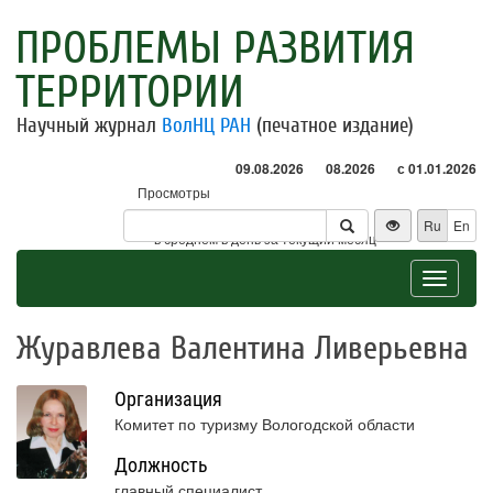
ПРОБЛЕМЫ РАЗВИТИЯ
ТЕРРИТОРИИ
Научный журнал
ВолНЦ РАН
(печатное издание)
09.08.2026
08.2026
с 01.01.2026
Просмотры
Посетители
Ru
En
* - в среднем в день за текущий месяц
Toggle
navigat
Журавлева Валентина Ливерьевна
Организация
Комитет по туризму Вологодской области
Должность
главный специалист