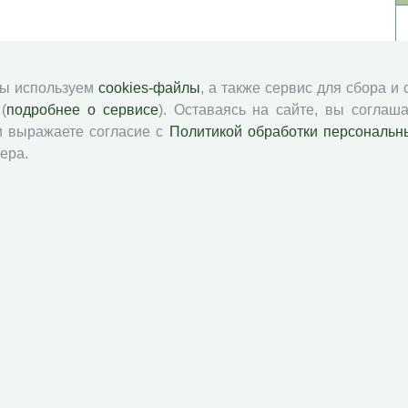
мы используем
cookies-файлы
, а также сервис для сбора и
(
подробнее о сервисе
). Оставаясь на сайте, вы соглаша
и выражаете согласие с
Политикой обработки персональн
ера.
й академии наук
Attribution-NonCommercial-NoDerivatives 4.0 International License
 и распространять без дополнительного разрешения