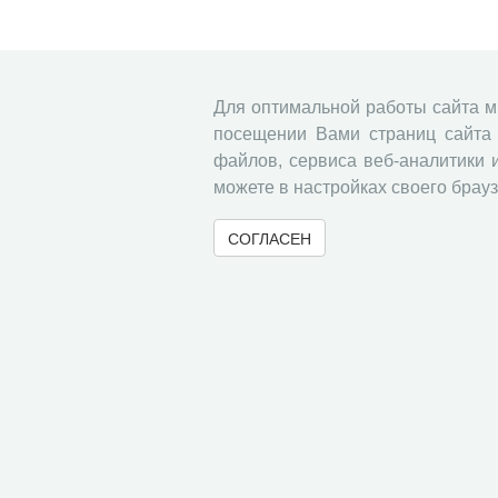
Для оптимальной работы сайта 
посещении Вами страниц сайта 
файлов, сервиса веб-аналитики 
можете в настройках своего брауз
СОГЛАСЕН
© 2000-2026 Вологодский научный центр Российско
Контент доступен под лицензией
Creative Commons 
Метаданные издания можно просматривать, скачивать, копировать