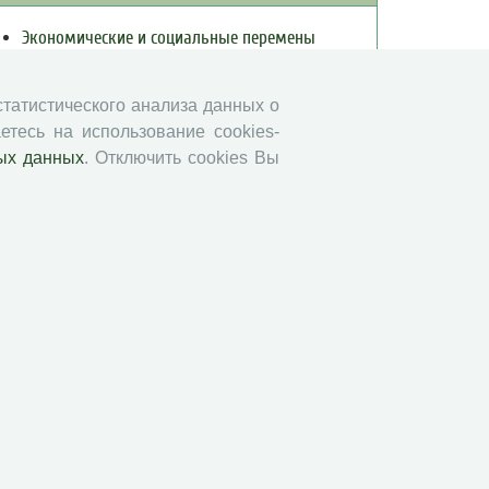
Экономические и социальные перемены
Проблемы развития территории
Вопросы территориального развития
 статистического анализа данных о
Социальное пространство
етесь на использование cookies-
ых данных
. Отключить cookies Вы
Юный экономист
АгроЗооТехника