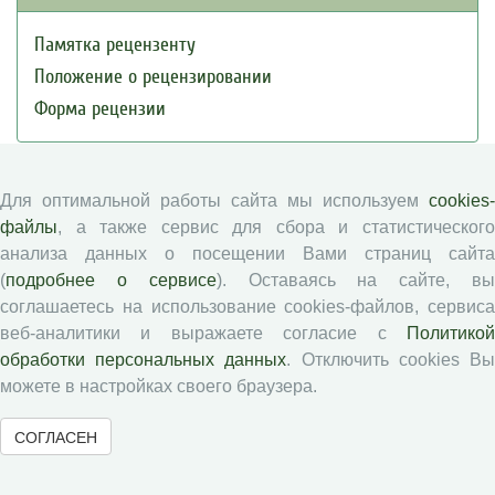
Памятка рецензенту
Положение о рецензировании
Форма рецензии
Журналы ВолНЦ РАН
Для оптимальной работы сайта мы используем
cookies-
файлы
, а также сервис для сбора и статистического
Экономические и социальные перемены
анализа данных о посещении Вами страниц сайта
(
подробнее о сервисе
). Оставаясь на сайте, в
Проблемы развития территории
соглашаетесь на использование cookies-файлов, сервиса
Вопросы территориального развития
веб-аналитики и выражаете согласие с
Политикой
Социальное пространство
обработки персональных данных
. Отключить cookies В
Юный экономист
можете в настройках своего браузера.
АгроЗооТехника
СОГЛАСЕН