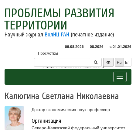
ПРОБЛЕМЫ РАЗВИТИЯ
ТЕРРИТОРИИ
Научный журнал
ВолНЦ РАН
(печатное издание)
09.08.2026
08.2026
с 01.01.2026
Просмотры
Посетители
Ru
En
* - в среднем в день за текущий месяц
Toggle
navigat
Калюгина Светлана Николаевна
Доктор экономических наук профессор
Организация
Северо-Кавказский федеральный университет