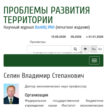
ПРОБЛЕМЫ РАЗВИТИЯ
ТЕРРИТОРИИ
Научный журнал
ВолНЦ РАН
(печатное издание)
10.08.2026
08.2026
с 01.01.2026
Просмотры
Посетители
Ru
En
* - в среднем в день за текущий месяц
Toggle
navigat
Селин Владимир Степанович
Доктор экономических наук профессор
Организация
Федеральное государственное бюджетное
учреждение науки Институт экономических