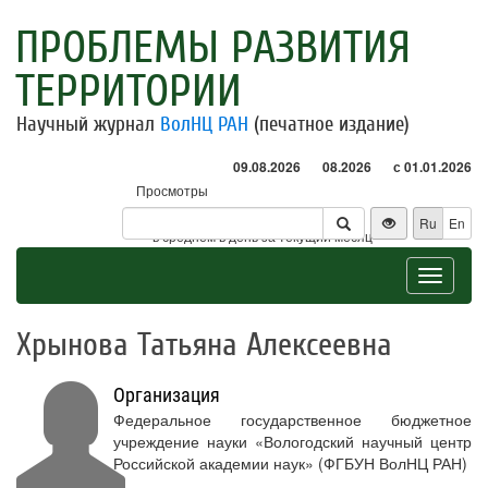
ПРОБЛЕМЫ РАЗВИТИЯ
ТЕРРИТОРИИ
Научный журнал
ВолНЦ РАН
(печатное издание)
09.08.2026
08.2026
с 01.01.2026
Просмотры
Посетители
Ru
En
* - в среднем в день за текущий месяц
Toggle
navigat
Хрынова Татьяна Алексеевна
Организация
Федеральное государственное бюджетное
учреждение науки «Вологодский научный центр
Российской академии наук» (ФГБУН ВолНЦ РАН)