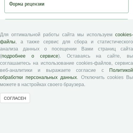
Форма рецензии
Журналы ВолНЦ РАН
Для оптимальной работы сайта мы используем
cookies-
файлы
, а также сервис для сбора и статистического
Экономические и социальные перемены
анализа данных о посещении Вами страниц сайта
Проблемы развития территории
(
подробнее о сервисе
). Оставаясь на сайте, в
Вопросы территориального развития
соглашаетесь на использование cookies-файлов, сервиса
Социальное пространство
веб-аналитики и выражаете согласие с
Политикой
Юный экономист
обработки персональных данных
. Отключить cookies В
АгроЗооТехника
можете в настройках своего браузера.
СОГЛАСЕН