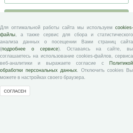
Журналы ВолНЦ РАН
Для оптимальной работы сайта мы используем
cookies-
Экономические и социальные перемены
файлы
, а также сервис для сбора и статистического
Проблемы развития территории
анализа данных о посещении Вами страниц сайта
(
подробнее о сервисе
). Оставаясь на сайте, в
Вопросы территориального развития
соглашаетесь на использование cookies-файлов, сервиса
Социальное пространство
веб-аналитики и выражаете согласие с
Политикой
Юный экономист
обработки персональных данных
. Отключить cookies В
АгроЗооТехника
можете в настройках своего браузера.
СОГЛАСЕН
© 2000-2026 Вологодский научный центр Российской