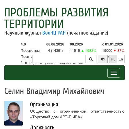
ПРОБЛЕМЫ РАЗВИТИЯ
ТЕРРИТОРИИ
Научный журнал
ВолНЦ РАН
(печатное издание)
4:0
08.08.2026
08.2026
с 01.01.2026
Просмотры
4 (1439*)
11515
▲ 1982%
19000
▼ 87%
Посетители
4 (1413*)
11303
▲ 2650%
18761
▼ 86%
Ru
En
* - в среднем в день за текущий месяц
Toggle
navigat
Селин Владимир Михайлович
Организация
Общество с ограниченной ответственностью
«Торговый дом АРТ-РЫБА»
Должность