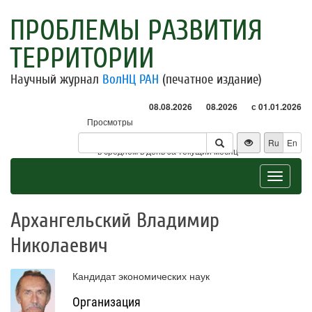
ПРОБЛЕМЫ РАЗВИТИЯ
ТЕРРИТОРИИ
Научный журнал
ВолНЦ РАН
(печатное издание)
08.08.2026
08.2026
с 01.01.2026
Просмотры
Посетители
Ru
En
* - в среднем в день за текущий месяц
Toggle
navigat
Архангельский Владимир
Николаевич
Кандидат экономических наук
Организация