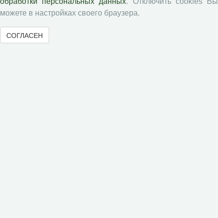
обработки персональных данных
. Отключить cookies В
можете в настройках своего браузера.
Социальное пространство
Юный экономист
СОГЛАСЕН
АгроЗооТехника
© 2000-2026 Вологодский научный центр Российской
академии наук
Контент доступен под лицензией
Creative Commons Attribution-
NonCommercial-NoDerivatives 4.0 International License
Метаданные издания можно просматривать, скачивать, копировать и
распространять без дополнительного разрешения