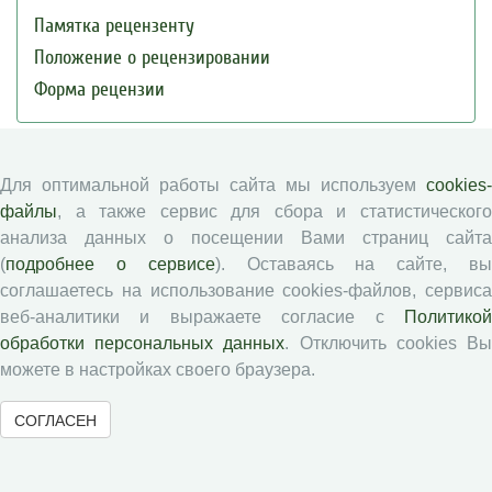
Памятка рецензенту
Положение о рецензировании
Форма рецензии
Журналы ВолНЦ РАН
Для оптимальной работы сайта мы используем
cookies-
файлы
, а также сервис для сбора и статистического
Экономические и социальные перемены
анализа данных о посещении Вами страниц сайта
Проблемы развития территории
(
подробнее о сервисе
). Оставаясь на сайте, в
соглашаетесь на использование cookies-файлов, сервиса
Вопросы территориального развития
веб-аналитики и выражаете согласие с
Политикой
Социальное пространство
обработки персональных данных
. Отключить cookies В
Юный экономист
можете в настройках своего браузера.
АгроЗооТехника
СОГЛАСЕН