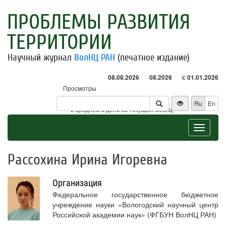
ПРОБЛЕМЫ РАЗВИТИЯ
ТЕРРИТОРИИ
Научный журнал
ВолНЦ РАН
(печатное издание)
08.08.2026
08.2026
с 01.01.2026
Просмотры
Посетители
Ru
En
* - в среднем в день за текущий месяц
Toggle
navigat
Рассохина Ирина Игоревна
Организация
Федеральное государственное бюджетное
учреждение науки «Вологодский научный центр
Российской академии наук» (ФГБУН ВолНЦ РАН)