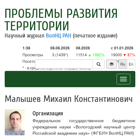
ПРОБЛЕМЫ РАЗВИТИЯ
ТЕРРИТОРИИ
Научный журнал
ВолНЦ РАН
(печатное издание)
1:38
08.08.2026
08.2026
с 01.01.2026
Просмотры
3 (1439*)
11514
▲ 1982%
19000
▼ 87%
Посетители
3 (1413*)
11302
▲ 2650%
18761
▼ 86%
Ru
En
* - в среднем в день за текущий месяц
Toggle
navigat
Малышев Михаил Константинович
Организация
Федеральное государственное бюджетное
учреждение науки «Вологодский научный центр
Российской академии наук» (ФГБУН ВолНЦ РАН)