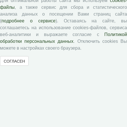
Форма рецензии
Для оптимальной работы сайта мы используем
cookies-
файлы
, а также сервис для сбора и статистического
анализа данных о посещении Вами страниц сайта
(
подробнее о сервисе
). Оставаясь на сайте, в
Журналы ВолНЦ РАН
соглашаетесь на использование cookies-файлов, сервиса
веб-аналитики и выражаете согласие с
Политикой
Экономические и социальные перемены
обработки персональных данных
. Отключить cookies В
Проблемы развития территории
можете в настройках своего браузера.
Вопросы территориального развития
СОГЛАСЕН
Социальное пространство
Юный экономист
АгроЗооТехника