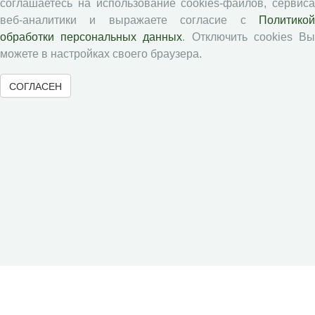
соглашаетесь на использование cookies-файлов, сервиса
АгроЗооТехника
веб-аналитики и выражаете согласие с
Политикой
обработки персональных данных
. Отключить cookies В
можете в настройках своего браузера.
СОГЛАСЕН
© 2000-2026 Вологодский научный центр Российской
академии наук
Контент доступен под лицензией
Creative Commons Attribution-
NonCommercial-NoDerivatives 4.0 International License
Метаданные издания можно просматривать, скачивать, копировать и
распространять без дополнительного разрешения