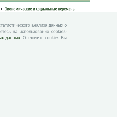
Экономические и социальные перемены
Проблемы развития территории
Вопросы территориального развития
 статистического анализа данных о
Социальное пространство
етесь на использование cookies-
ых данных
. Отключить cookies Вы
Юный экономист
АгроЗооТехника