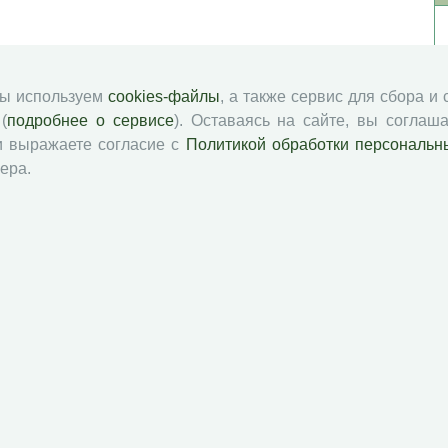
мы используем
cookies-файлы
, а также сервис для сбора и
(
подробнее о сервисе
). Оставаясь на сайте, вы соглаша
и выражаете согласие с
Политикой обработки персональн
ера.
й академии наук
Attribution-NonCommercial-NoDerivatives 4.0 International License
 и распространять без дополнительного разрешения