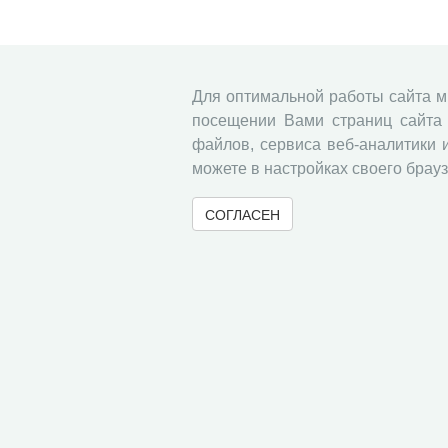
Для оптимальной работы сайта 
посещении Вами страниц сайта 
файлов, сервиса веб-аналитики 
можете в настройках своего брауз
СОГЛАСЕН
© 2000-2026 Вологодский научный центр Российско
Контент доступен под лицензией
Creative Commons 
Метаданные издания можно просматривать, скачивать, копировать