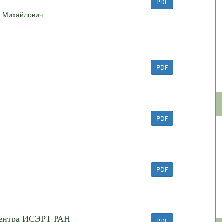
PDF
л Михайлович
PDF
PDF
PDF
центра ИСЭРТ РАН
PDF