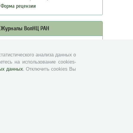
Форма рецензии
Журналы ВолНЦ РАН
Экономические и социальные перемены
Проблемы развития территории
 статистического анализа данных о
Вопросы территориального развития
етесь на использование cookies-
ых данных
. Отключить cookies Вы
Социальное пространство
Юный экономист
АгроЗооТехника