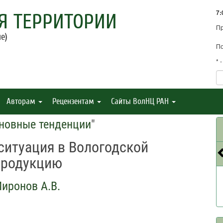
7:
Я ТЕРРИТОРИИ
П
е)
По
* 
Авторам
Рецензентам
Сайты ВолНЦ РАН
сновные тенденции
"
ситуация в Вологодской
продукцию
иронов А.В.