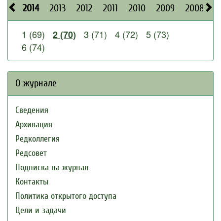
2014
2013
2012
2011
2010
2009
2008
2
1 (69)
3 (71)
4 (72)
5 (73)
2 (70)
6 (74)
О журнале
Сведения
Архивация
Редколлегия
Редсовет
Подписка на журнал
Контакты
Политика открытого доступа
Цели и задачи