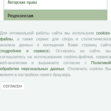
Авторские права
Рецензентам
Памятка рецензенту
Для оптимальной работы сайта мы используем
cookies-
Положение о рецензировании
файлы
, а также сервис для сбора и статистического
Форма рецензии
анализа данных о посещении Вами страниц сайта
(
подробнее о сервисе
). Оставаясь на сайте, в
соглашаетесь на использование cookies-файлов, сервиса
Журналы ВолНЦ РАН
веб-аналитики и выражаете согласие с
Политикой
обработки персональных данных
. Отключить cookies В
можете в настройках своего браузера.
Экономические и социальные перемены
Проблемы развития территории
СОГЛАСЕН
Вопросы территориального развития
Социальное пространство
Юный экономист
АгроЗооТехника