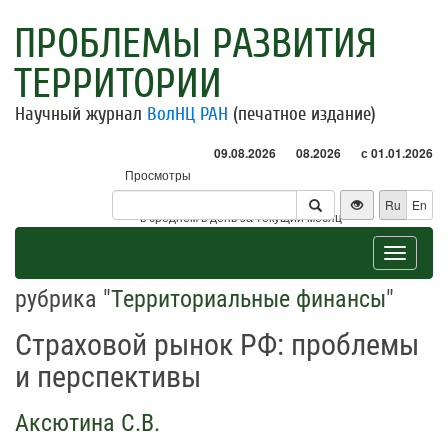
ПРОБЛЕМЫ РАЗВИТИЯ
ТЕРРИТОРИИ
Научный журнал
ВолНЦ РАН
(печатное издание)
09.08.2026
08.2026
с 01.01.2026
Просмотры
Посетители
Ru
En
* - в среднем в день за текущий месяц
Toggle
navigat
рубрика "
Территориальные финансы
"
Страховой рынок РФ: проблемы
и перспективы
Аксютина С.В.