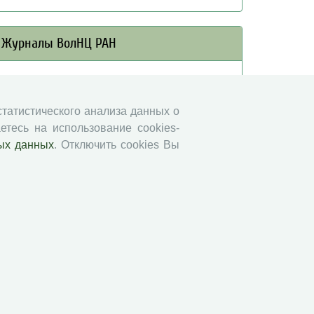
Журналы ВолНЦ РАН
Экономические и социальные перемены
Проблемы развития территории
 статистического анализа данных о
Вопросы территориального развития
етесь на использование cookies-
Социальное пространство
ых данных
. Отключить cookies Вы
Юный экономист
АгроЗооТехника