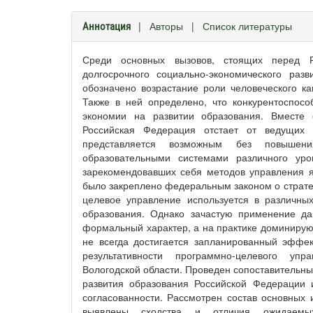
|
Авторы
|
Список литературы
Аннотация
Среди основных вызовов, стоящих перед Р
долгосрочного социально-экономического ра
обозначено возрастание роли человеческого ка
Также в ней определено, что конкурентоспосо
экономии на развитии образования. Вместе
Российская Федерация отстает от ведущих
представляется возможным без повышени
образовательными системами различного ур
зарекомендовавших себя методов управления я
было закреплено федеральным законом о страте
целевое управление используется в различны
образования. Однако зачастую применение да
формальный характер, а на практике доминирую
не всегда достигается запланированный эффек
результативности программно-целевого уп
Вологодской области. Проведен сопоставительн
развития образования Российской Федерации 
согласованности. Рассмотрен состав основных
выявлены сходства и отличия ожидаемых