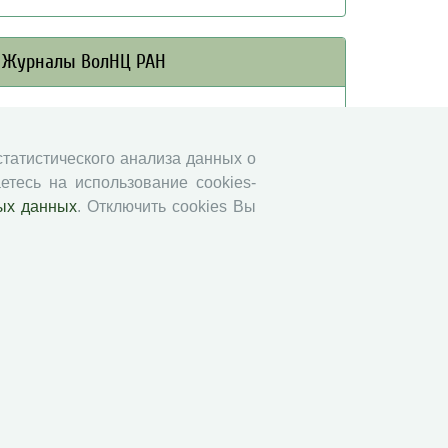
Журналы ВолНЦ РАН
Экономические и социальные перемены
Проблемы развития территории
 статистического анализа данных о
Вопросы территориального развития
етесь на использование cookies-
Социальное пространство
ых данных
. Отключить cookies Вы
Юный экономист
АгроЗооТехника