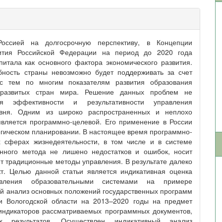
оссией на долгосрочную перспективу, в Концепции
звития Российской Федерации на период до 2020 года
питала как основного фактора экономического развития.
бность страны невозможно будет поддерживать за счет
 с тем по многим показателям развития образования
 развитых стран мира. Решение данных проблем не
я эффективности и результативности управления
овня. Одним из широко распространенных и неплохо
вляется программно-целевой. Его применение в России
гическом планировании. В настоящее время программно-
х сферах жизнедеятельности, в том числе и в системе
нного метода не лишено недостатков и ошибок, носит
т традиционные методы управления. В результате далеко
т. Целью данной статьи является индикативная оценка
равления образовательными системами на примере
ый анализ основных положений государственных программ
и Вологодской области на 2013–2020 годы на предмет
 индикаторов рассматриваемых программных документов,
 результатов. Осуществлен индикативный анализ