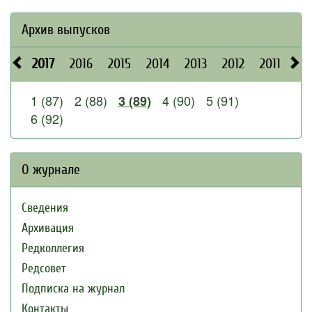
Архив выпусков
2017
2016
2015
2014
2013
2012
2011
20
1 (87)
2 (88)
4 (90)
5 (91)
3 (89)
6 (92)
О журнале
Сведения
Архивация
Редколлегия
Редсовет
Подписка на журнал
Контакты