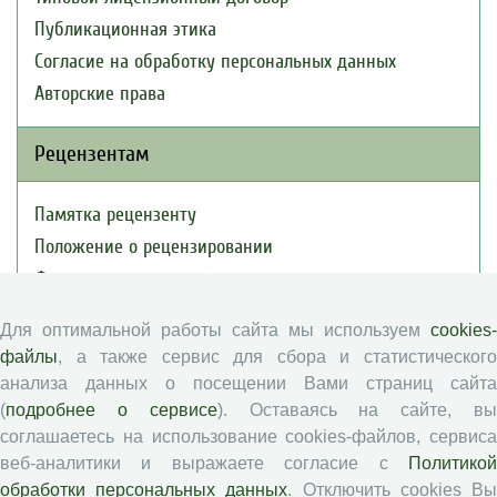
Публикационная этика
Согласие на обработку персональных данных
Авторские права
Рецензентам
Памятка рецензенту
Положение о рецензировании
Форма рецензии
Для оптимальной работы сайта мы используем
cookies-
файлы
, а также сервис для сбора и статистического
Журналы ВолНЦ РАН
анализа данных о посещении Вами страниц сайта
(
подробнее о сервисе
). Оставаясь на сайте, в
Экономические и социальные перемены
соглашаетесь на использование cookies-файлов, сервиса
Проблемы развития территории
веб-аналитики и выражаете согласие с
Политикой
Вопросы территориального развития
обработки персональных данных
. Отключить cookies В