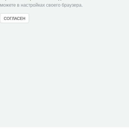
Социальное пространство
можете в настройках своего браузера.
Юный экономист
СОГЛАСЕН
АгроЗооТехника
© 2000-2026 Вологодский научный центр Российской
академии наук
Контент доступен под лицензией
Creative Commons Attribution-
NonCommercial-NoDerivatives 4.0 International License
Метаданные издания можно просматривать, скачивать, копировать и
распространять без дополнительного разрешения