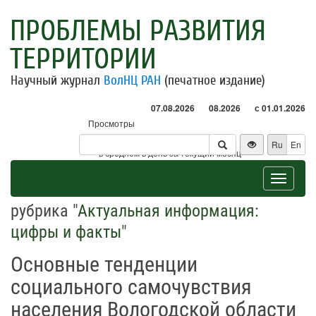
ПРОБЛЕМЫ РАЗВИТИЯ
ТЕРРИТОРИИ
Научный журнал
ВолНЦ РАН
(печатное издание)
07.08.2026
08.2026
с 01.01.2026
Просмотры
Посетители
Ru
En
* - в среднем в день за текущий месяц
Toggle
navigat
рубрика "
Актуальная информация:
цифры и факты
"
Основные тенденции
социального самочувствия
населения Вологодской области