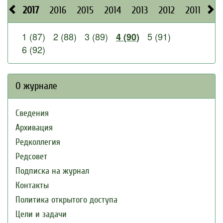
2017
2016
2015
2014
2013
2012
2011
20
1 (87)
2 (88)
3 (89)
5 (91)
4 (90)
6 (92)
О журнале
Сведения
Архивация
Редколлегия
Редсовет
Подписка на журнал
Контакты
Политика открытого доступа
Цели и задачи