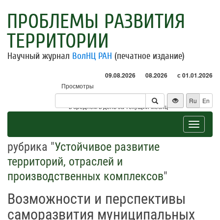
ПРОБЛЕМЫ РАЗВИТИЯ
ТЕРРИТОРИИ
Научный журнал
ВолНЦ РАН
(печатное издание)
09.08.2026
08.2026
с 01.01.2026
Просмотры
Посетители
Ru
En
* - в среднем в день за текущий месяц
Toggle
navigat
рубрика "
Устойчивое развитие
территорий, отраслей и
производственных комплексов
"
Возможности и перспективы
саморазвития муниципальных