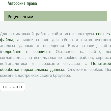
Авторские права
Рецензентам
Памятка рецензенту
Для оптимальной работы сайта мы используем
cookies-
Положение о рецензировании
файлы
, а также сервис для сбора и статистического
Форма рецензии
анализа данных о посещении Вами страниц сайта
(
подробнее о сервисе
). Оставаясь на сайте, в
соглашаетесь на использование cookies-файлов, сервиса
Журналы ВолНЦ РАН
веб-аналитики и выражаете согласие с
Политикой
обработки персональных данных
. Отключить cookies В
можете в настройках своего браузера.
Экономические и социальные перемены
Проблемы развития территории
СОГЛАСЕН
Вопросы территориального развития
Социальное пространство
Юный экономист