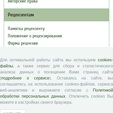
Авторские права
Рецензентам
Памятка рецензенту
Положение о рецензировании
Форма рецензии
Для оптимальной работы сайта мы используем
cookies-
Журналы ВолНЦ РАН
файлы
, а также сервис для сбора и статистического
анализа данных о посещении Вами страниц сайта
Экономические и социальные перемены
(
подробнее о сервисе
). Оставаясь на сайте, в
Проблемы развития территории
соглашаетесь на использование cookies-файлов, сервиса
Вопросы территориального развития
веб-аналитики и выражаете согласие с
Политикой
обработки персональных данных
. Отключить cookies В
Социальное пространство
можете в настройках своего браузера.
Юный экономист
АгроЗооТехника