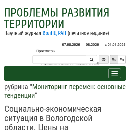
ПРОБЛЕМЫ РАЗВИТИЯ
ТЕРРИТОРИИ
Научный журнал
ВолНЦ РАН
(печатное издание)
07.08.2026
08.2026
с 01.01.2026
Просмотры
Посетители
Ru
En
* - в среднем в день за текущий месяц
Toggle
navigat
рубрика "
Мониторинг перемен: основные
тенденции
"
Социально-экономическая
ситуация в Вологодской
области. Цены на