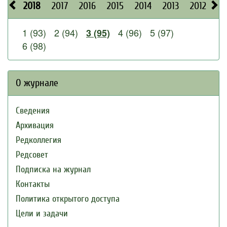
2018
2017
2016
2015
2014
2013
2012
20
1 (93)
2 (94)
4 (96)
5 (97)
3 (95)
6 (98)
О журнале
Сведения
Архивация
Редколлегия
Редсовет
Подписка на журнал
Контакты
Политика открытого доступа
Цели и задачи