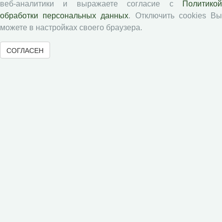
веб-аналитики и выражаете согласие с
Политикой
Проблемы развития территории
обработки персональных данных
. Отключить cookies В
Вопросы территориального развития
можете в настройках своего браузера.
Социальное пространство
Юный экономист
СОГЛАСЕН
АгроЗооТехника
© 2000-2026 Вологодский научный центр Российской
академии наук
Контент доступен под лицензией
Creative Commons Attribution-
NonCommercial-NoDerivatives 4.0 International License
Метаданные издания можно просматривать, скачивать, копировать и
распространять без дополнительного разрешения