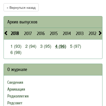
« Вернуться назад
Архив выпусков
2018
2017
2016
2015
2014
2013
2012
20
1 (93)
2 (94)
3 (95)
5 (97)
4 (96)
6 (98)
О журнале
Сведения
Архивация
Редколлегия
Редсовет