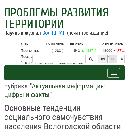
ПРОБЛЕМЫ РАЗВИТИЯ
ТЕРРИТОРИИ
Научный журнал
ВолНЦ РАН
(печатное издание)
4:36
09.08.2026
08.2026
с 01.01.2026
Просмотры
11 (1283*)
11543
▲ 1987%
19000
▼ 87%
Посетители
11 (1259*)
11327
▲ 2656%
18761
▼ 86%
Ru
En
* - в среднем в день за текущий месяц
Toggle
navigat
рубрика "
Актуальная информация:
цифры и факты
"
Основные тенденции
социального самочувствия
населения Вологодской области