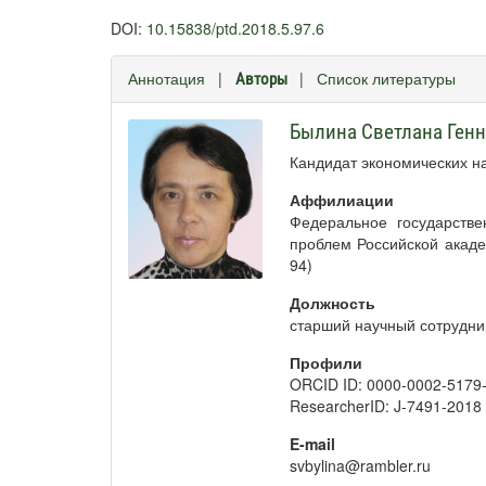
DOI:
10.15838/ptd.2018.5.97.6
Аннотация
|
|
Список литературы
Авторы
Былина Светлана Ген
Кандидат экономических н
Аффилиации
Федеральное государств
проблем Российской академ
94)
Должность
старший научный сотрудни
Профили
ORCID ID: 0000-0002-5179
ResearcherID: J-7491-2018
E-mail
svbylina@rambler.ru