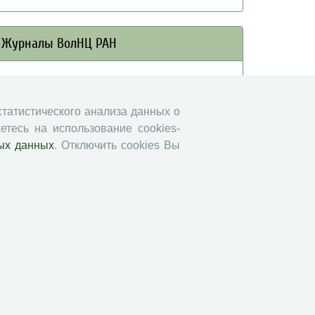
Журналы ВолНЦ РАН
Экономические и социальные перемены
Проблемы развития территории
 статистического анализа данных о
Вопросы территориального развития
етесь на использование cookies-
Социальное пространство
ых данных
. Отключить cookies Вы
Юный экономист
АгроЗооТехника