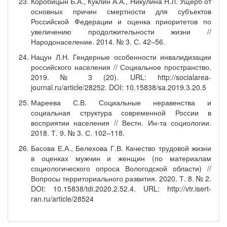
Коробицын Б.А., Куклин А.А., Никулина Н.Л. Ущерб от
основных причин смертности для субъектов
Российской Федерации и оценка приоритетов по
увеличению продолжительности жизни //
Народонаселение. 2014. № 3. С. 42–56.
Нацун Л.Н. Гендерные особенности инвалидизации
российского населения // Социальное пространство.
2019. № 3 (20). URL: http://socialarea-
journal.ru/article/28252. DOI: 10.15838/sa.2019.3.20.5
Мареева С.В. Социальные неравенства и
социальная структура современной России в
восприятии населения // Вестн. Ин-та социологии.
2018. Т. 9. № 3. С. 102–118.
Басова Е.А., Белехова Г.В. Качество трудовой жизни
в оценках мужчин и женщин (по материалам
социологического опроса Вологодской области) //
Вопросы территориального развития. 2020. Т. 8. № 2.
DOI: 10.15838/tdi.2020.2.52.4. URL: http://vtr.isert-
ran.ru/article/28524