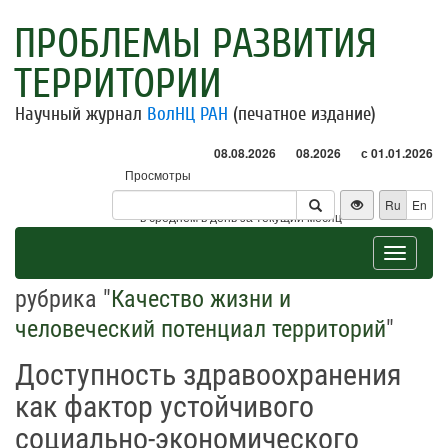
ПРОБЛЕМЫ РАЗВИТИЯ
ТЕРРИТОРИИ
Научный журнал
ВолНЦ РАН
(печатное издание)
08.08.2026
08.2026
с 01.01.2026
Просмотры
Посетители
Ru
En
* - в среднем в день за текущий месяц
Toggle
navigat
рубрика "
Качество жизни и
человеческий потенциал территорий
"
Доступность здравоохранения
как фактор устойчивого
социально-экономического