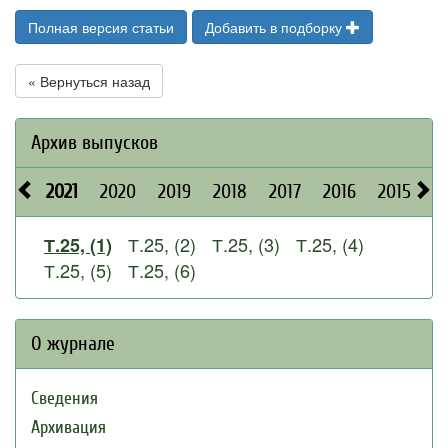
Полная версия статьи
Добавить в подборку
« Вернуться назад
Архив выпусков
2021
2020
2019
2018
2017
2016
2015
2
Т.25, (2)
Т.25, (3)
Т.25, (4)
Т.25, (1)
Т.25, (5)
Т.25, (6)
О журнале
Сведения
Архивация