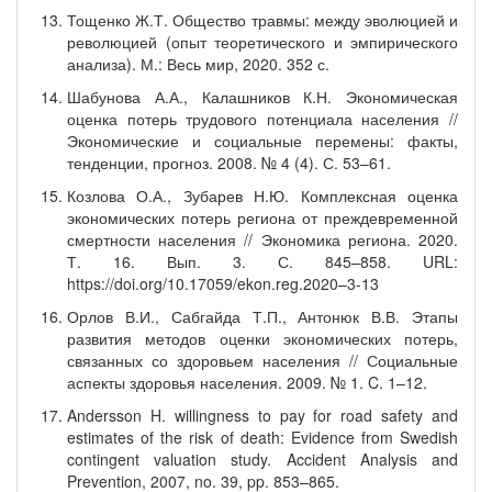
Тощенко Ж.Т. Общество травмы: между эволюцией и
революцией (опыт теоретического и эмпирического
анализа). М.: Весь мир, 2020. 352 с.
Шабунова А.А., Калашников К.Н. Экономическая
оценка потерь трудового потенциала населения //
Экономические и социальные перемены: факты,
тенденции, прогноз. 2008. № 4 (4). С. 53–61.
Козлова О.А., Зубарев Н.Ю. Комплексная оценка
экономических потерь региона от преждевременной
смертности населения // Экономика региона. 2020.
Т. 16. Вып. 3. С. 845–858. URL:
https://doi.org/10.17059/ekon.reg.2020–3-13
Орлов В.И., Сабгайда Т.П., Антонюк В.В. Этапы
развития методов оценки экономических потерь,
связанных со здоровьем населения // Социальные
аспекты здоровья населения. 2009. № 1. C. 1–12.
Andersson H. willingness to pay for road safety and
estimates of the risk of death: Evidence from Swedish
contingent valuation study. Accident Analysis and
Prevention, 2007, no. 39, pp. 853–865.