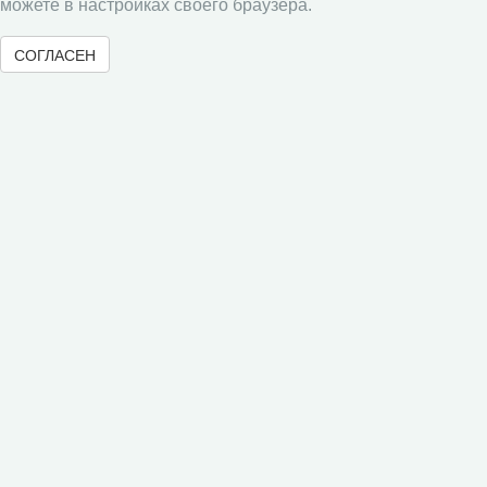
можете в настройках своего браузера.
Авторам
СОГЛАСЕН
Правила для авторов
Типовой лицензионный договор
Публикационная этика
Согласие на обработку персональных данных
Авторские права
Рецензентам
Памятка рецензенту
Положение о рецензировании
Форма рецензии
Журналы ВолНЦ РАН