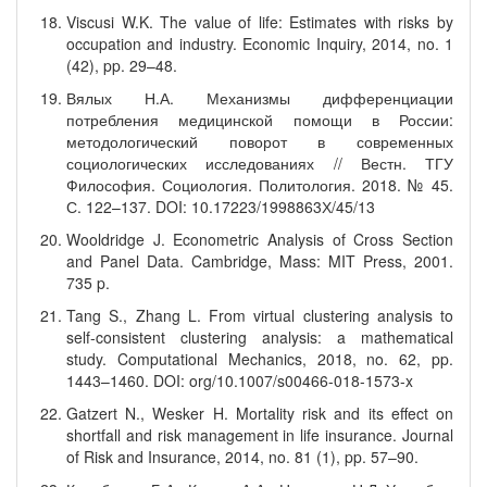
Viscusi W.K. The value of life: Estimates with risks by
occupation and industry. Economic Inquiry, 2014, no. 1
(42), pp. 29–48.
Вялых Н.А. Механизмы дифференциации
потребления медицинской помощи в России:
методологический поворот в современных
социологических исследованиях // Вестн. ТГУ
Философия. Социология. Политология. 2018. № 45.
С. 122–137. DOI: 10.17223/1998863Х/45/13
Wooldridge J. Econometric Analysis of Cross Section
and Panel Data. Cambridge, Mass: MIT Press, 2001.
735 p.
Tang S., Zhang L. From virtual clustering analysis to
self-consistent clustering analysis: a mathematical
study. Computational Mechanics, 2018, no. 62, pp.
1443–1460. DOI: org/10.1007/s00466-018-1573-x
Gatzert N., Wesker H. Mortality risk and its effect on
shortfall and risk management in life insurance. Journal
of Risk and Insurance, 2014, no. 81 (1), pp. 57–90.