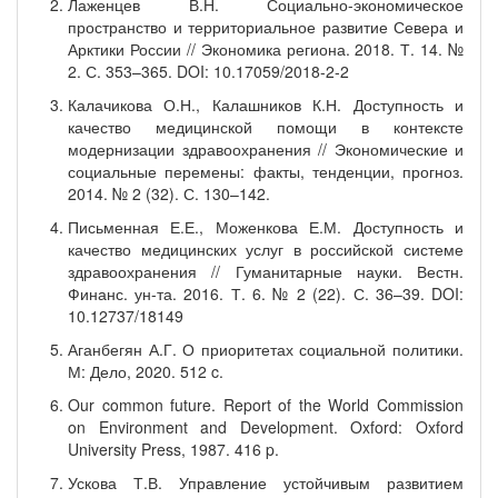
Лаженцев В.Н. Социально-экономическое
пространство и территориальное развитие Севера и
Арктики России // Экономика региона. 2018. Т. 14. №
2. С. 353–365. DOI: 10.17059/2018-2-2
Калачикова О.Н., Калашников К.Н. Доступность и
качество медицинской помощи в контексте
модернизации здравоохранения // Экономические и
социальные перемены: факты, тенденции, прогноз.
2014. № 2 (32). С. 130–142.
Письменная Е.Е., Моженкова Е.М. Доступность и
качество медицинских услуг в российской системе
здравоохранения // Гуманитарные науки. Вестн.
Финанс. ун-та. 2016. Т. 6. № 2 (22). С. 36–39. DOI:
10.12737/18149
Аганбегян А.Г. О приоритетах социальной политики.
М: Дело, 2020. 512 c.
Our common future. Report of the World Commission
on Environment and Development. Oxford: Oxford
University Press, 1987. 416 p.
Ускова Т.В. Управление устойчивым развитием