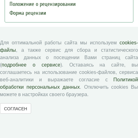
Положение о рецензировании
Форма рецензии
Журналы ВолНЦ РАН
Для оптимальной работы сайта мы используем
cookies-
файлы
, а также сервис для сбора и статистического
Экономические и социальные перемены
анализа данных о посещении Вами страниц сайта
Проблемы развития территории
(
подробнее о сервисе
). Оставаясь на сайте, в
Вопросы территориального развития
соглашаетесь на использование cookies-файлов, сервиса
Социальное пространство
веб-аналитики и выражаете согласие с
Политикой
Юный экономист
обработки персональных данных
. Отключить cookies В
можете в настройках своего браузера.
АгроЗооТехника
СОГЛАСЕН