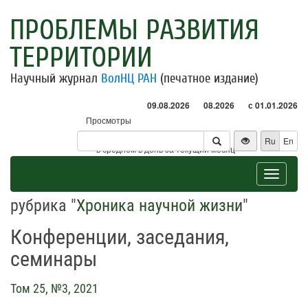
ПРОБЛЕМЫ РАЗВИТИЯ
ТЕРРИТОРИИ
Научный журнал
ВолНЦ РАН
(печатное издание)
09.08.2026
08.2026
с 01.01.2026
Просмотры
Посетители
Ru
En
* - в среднем в день за текущий месяц
Toggle
navigat
рубрика "
Хроника научной жизни
"
Конференции, заседания,
семинары
Том 25, №3, 2021