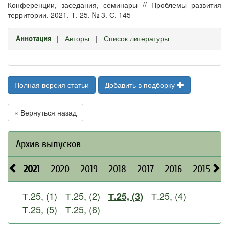
Конференции, заседания, семинары // Проблемы развития
территории. 2021. Т. 25. № 3. С. 145
|
Авторы
|
Список литературы
Аннотация
Полная версия статьи
Добавить в подборку
« Вернуться назад
Архив выпусков
2021
2020
2019
2018
2017
2016
2015
2
Т.25, (1)
Т.25, (2)
Т.25, (4)
Т.25, (3)
Т.25, (5)
Т.25, (6)