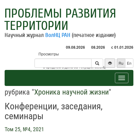
ПРОБЛЕМЫ РАЗВИТИЯ
ТЕРРИТОРИИ
Научный журнал
ВолНЦ РАН
(печатное издание)
09.08.2026
08.2026
с 01.01.2026
Просмотры
Посетители
Ru
En
* - в среднем в день за текущий месяц
Toggle
navigat
рубрика "
Хроника научной жизни
"
Конференции, заседания,
семинары
Том 25, №4, 2021