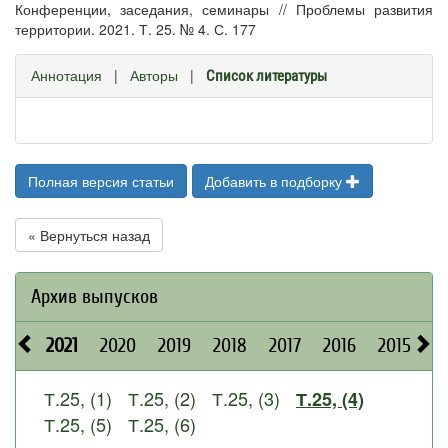
Конференции, заседания, семинары // Проблемы развития
территории. 2021. Т. 25. № 4. С. 177
Аннотация
|
Авторы
|
Список литературы
Полная версия статьи
Добавить в подборку
« Вернуться назад
Архив выпусков
2021
2020
2019
2018
2017
2016
2015
2
Т.25, (1)
Т.25, (2)
Т.25, (3)
Т.25, (4)
Т.25, (5)
Т.25, (6)