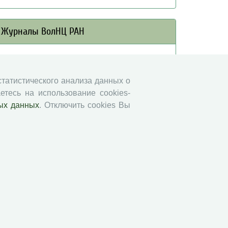
Журналы ВолНЦ РАН
Экономические и социальные перемены
Проблемы развития территории
 статистического анализа данных о
Вопросы территориального развития
етесь на использование cookies-
Социальное пространство
ых данных
. Отключить cookies Вы
Юный экономист
АгроЗооТехника